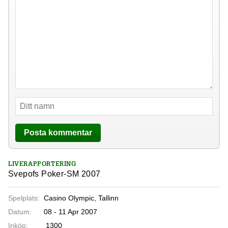
LIVERAPPORTERING
Svepofs Poker-SM 2007
Spelplats:
Casino Olympic, Tallinn
Datum:
08 - 11 Apr 2007
Inköp:
 1300