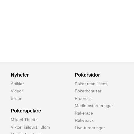
Nyheter
Pokersidor
Artiklar
Poker utan licens
Videor
Pokerbonusar
Bilder
Freerolls
Medlemsturneringar
Pokerspelare
Rakerace
Mikael Thuritz
Rakeback
Viktor "isildur1" Blom
Live-turneringar