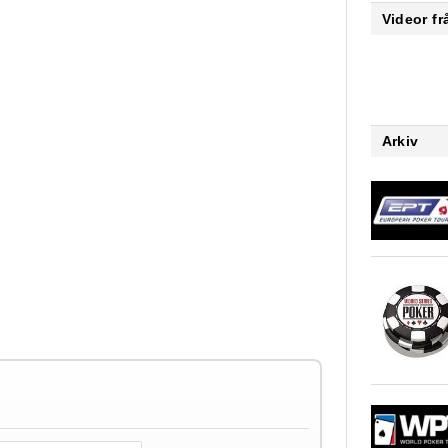
Videor f
Arkiv