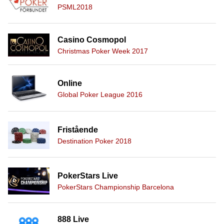
PSML2018
Casino Cosmopol
Christmas Poker Week 2017
Online
Global Poker League 2016
Fristående
Destination Poker 2018
PokerStars Live
PokerStars Championship Barcelona
888 Live