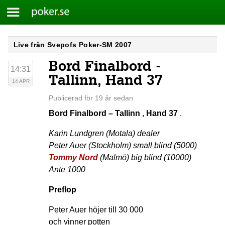
Meny
Poker.se
Skip
Live från Svepofs Poker-SM 2007
to
Bord Finalbord -
content
14:31
Tallinn, Hand 37
14 APR
Publicerad för 19 år sedan
Bord Finalbord – Tallinn
,
Hand 37
.
Karin Lundgren (Motala) dealer
Peter Auer (Stockholm) small blind (5000)
Tommy Nord
(Malmö) big blind (10000)
Ante 1000
Preflop
Peter Auer höjer till 30 000
och vinner potten