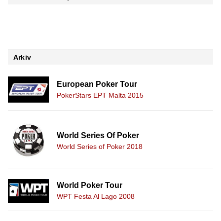
Arkiv
European Poker Tour
PokerStars EPT Malta 2015
World Series Of Poker
World Series of Poker 2018
World Poker Tour
WPT Festa Al Lago 2008