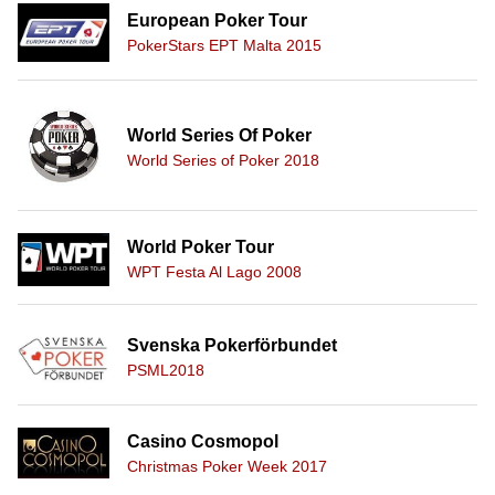
European Poker Tour
PokerStars EPT Malta 2015
World Series Of Poker
World Series of Poker 2018
World Poker Tour
WPT Festa Al Lago 2008
Svenska Pokerförbundet
PSML2018
Casino Cosmopol
Christmas Poker Week 2017