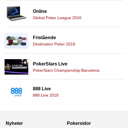
Online
Global Poker League 2016
Fristående
Destination Poker 2018
PokerStars Live
PokerStars Championship Barcelona
888 Live
888 Live 2018
Nyheter
Pokersidor