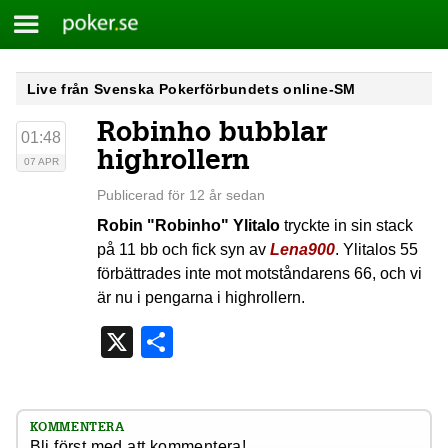
Meny
Poker.se
Skip
Live från Svenska Pokerförbundets online-SM
to
Robinho bubblar
content
01:48
highrollern
07 APR
Publicerad för 12 år sedan
Robin "Robinho" Ylitalo
tryckte in sin stack
på 11 bb och fick syn av
Lena900
. Ylitalos 55
förbättrades inte mot motståndarens 66, och vi
är nu i pengarna i highrollern.
X
Dela
KOMMENTERA
Bli först med att kommentera!