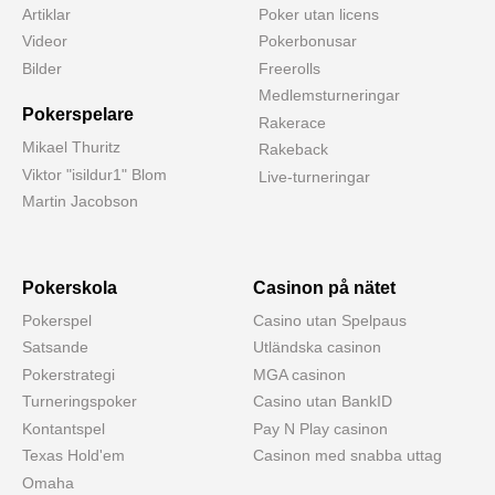
Artiklar
Poker utan licens
Videor
Pokerbonusar
Bilder
Freerolls
Medlemsturneringar
Pokerspelare
Rakerace
Mikael Thuritz
Rakeback
Viktor "isildur1" Blom
Live-turneringar
Martin Jacobson
Pokerskola
Casinon på nätet
Pokerspel
Casino utan Spelpaus
Satsande
Utländska casinon
Pokerstrategi
MGA casinon
Turneringspoker
Casino utan BankID
Kontantspel
Pay N Play casinon
Texas Hold'em
Casinon med snabba uttag
Omaha