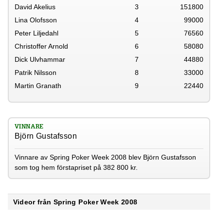
David Akelius
3
151800
Lina Olofsson
4
99000
Peter Liljedahl
5
76560
Christoffer Arnold
6
58080
Dick Ulvhammar
7
44880
Patrik Nilsson
8
33000
Martin Granath
9
22440
VINNARE
Björn Gustafsson
Vinnare av Spring Poker Week 2008 blev Björn Gustafsson
som tog hem förstapriset på 382 800 kr.
Videor från Spring Poker Week 2008