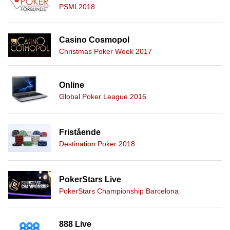
PSML2018
Casino Cosmopol
Christmas Poker Week 2017
Online
Global Poker League 2016
Fristående
Destination Poker 2018
PokerStars Live
PokerStars Championship Barcelona
888 Live