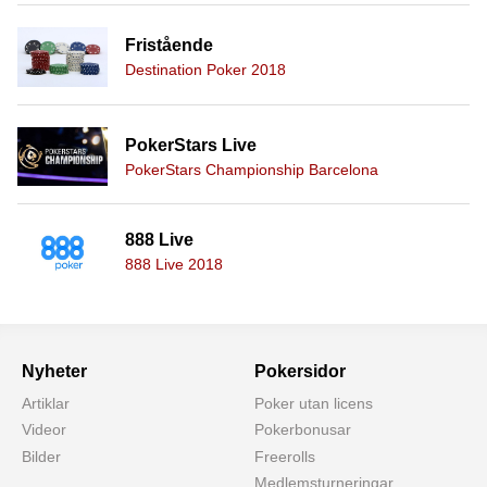
Fristående
Destination Poker 2018
PokerStars Live
PokerStars Championship Barcelona
888 Live
888 Live 2018
Nyheter
Pokersidor
Artiklar
Poker utan licens
Videor
Pokerbonusar
Bilder
Freerolls
Medlemsturneringar