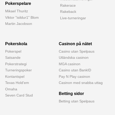
Pokerspelare
Rakerace
Mikael Thuritz
Rakeback
Viktor "isildur1" Blom
Live-turneringar
Martin Jacobson
Pokerskola
Casinon på nätet
Pokerspel
Casino utan Spelpaus
Satsande
Utländska casinon
Pokerstrategi
MGA casinon
Turneringspoker
Casino utan BankID
Kontantspel
Pay N Play casinon
Texas Hold'em
Casinon med snabba uttag
Omaha
Betting sidor
Seven Card Stud
Betting utan Spelpaus