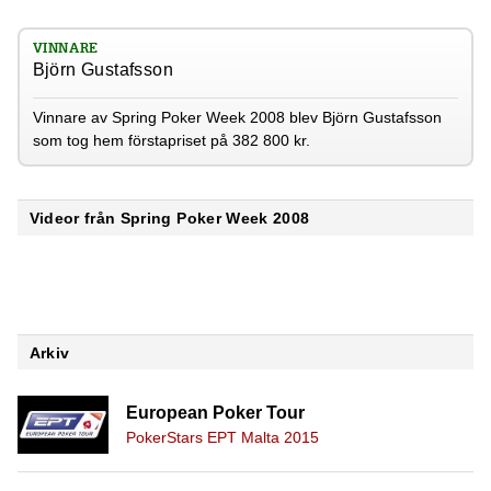
VINNARE
Björn Gustafsson
Vinnare av Spring Poker Week 2008 blev Björn Gustafsson
som tog hem förstapriset på 382 800 kr.
Videor från Spring Poker Week 2008
Arkiv
European Poker Tour
PokerStars EPT Malta 2015