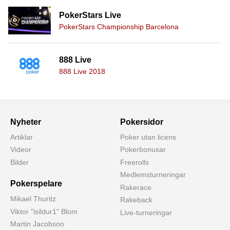
PokerStars Live
PokerStars Championship Barcelona
888 Live
888 Live 2018
Nyheter
Pokersidor
Artiklar
Poker utan licens
Videor
Pokerbonusar
Bilder
Freerolls
Medlemsturneringar
Pokerspelare
Rakerace
Mikael Thuritz
Rakeback
Viktor "isildur1" Blom
Live-turneringar
Martin Jacobson