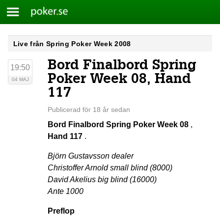
Meny
Poker.se
Skip
Live från Spring Poker Week 2008
to
Bord Finalbord Spring
content
19:50
Poker Week 08, Hand
04 MAJ
117
Publicerad för 18 år sedan
Bord Finalbord Spring Poker Week 08
,
Hand 117
.
Björn Gustavsson dealer
Christoffer Arnold small blind (8000)
David Akelius big blind (16000)
Ante 1000
Preflop