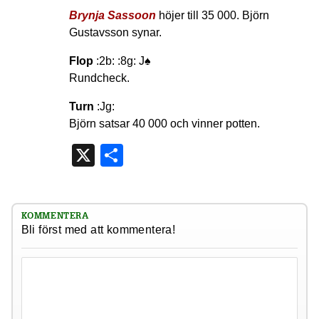
Brynja Sassoon
höjer till 35 000. Björn
Gustavsson synar.
Flop
:2b:
:8g:
J♠
Rundcheck.
Turn
:Jg:
Björn satsar 40 000 och vinner potten.
X
Dela
KOMMENTERA
Bli först med att kommentera!