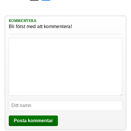
KOMMENTERA
Bli först med att kommentera!