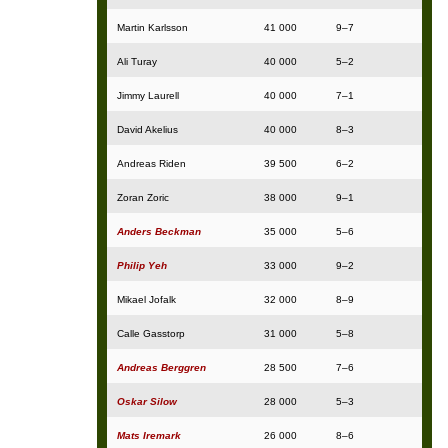
Martin Karlsson
41 000
9–7
Ali Turay
40 000
5–2
Jimmy Laurell
40 000
7–1
David Akelius
40 000
8–3
Andreas Riden
39 500
6–2
Zoran Zoric
38 000
9–1
Anders Beckman
35 000
5–6
Philip Yeh
33 000
9–2
Mikael Jofalk
32 000
8–9
Calle Gasstorp
31 000
5–8
Andreas Berggren
28 500
7–6
Oskar Silow
28 000
5–3
Mats Iremark
26 000
8–6