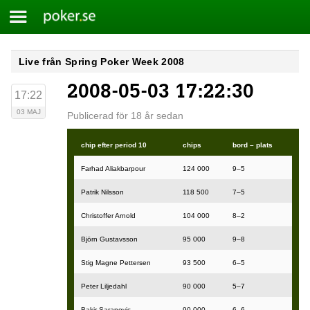
Meny
Poker.se
Skip
Live från Spring Poker Week 2008
to
2008-05-03 17:22:30
content
17:22
03 MAJ
Publicerad för 18 år sedan
chip efter period 10
chips
bord – plats
Farhad Aliakbarpour
124 000
9–5
Patrik Nilsson
118 500
7–5
Christoffer Arnold
104 000
8–2
Björn Gustavsson
95 000
9–8
Stig Magne Pettersen
93 500
6–5
Peter Liljedahl
90 000
5–7
Bakir Saranovic
90 000
6–6