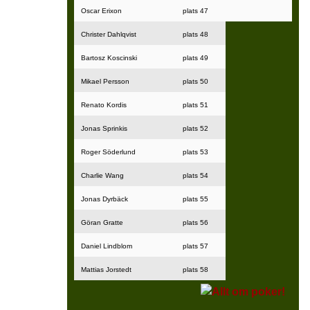
Oscar Erixon
plats 47
Christer Dahlqvist
plats 48
Bartosz Koscinski
plats 49
Mikael Persson
plats 50
Renato Kordis
plats 51
Jonas Sprinkis
plats 52
Roger Söderlund
plats 53
Charlie Wang
plats 54
Jonas Dyrbäck
plats 55
Göran Gratte
plats 56
Daniel Lindblom
plats 57
Mattias Jorstedt
plats 58