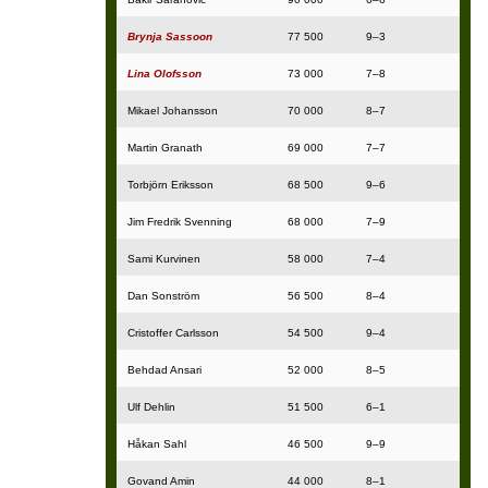
Brynja Sassoon
77 500
9–3
Lina Olofsson
73 000
7–8
Mikael Johansson
70 000
8–7
Martin Granath
69 000
7–7
Torbjörn Eriksson
68 500
9–6
Jim Fredrik Svenning
68 000
7–9
Sami Kurvinen
58 000
7–4
Dan Sonström
56 500
8–4
Cristoffer Carlsson
54 500
9–4
Behdad Ansari
52 000
8–5
Ulf Dehlin
51 500
6–1
Håkan Sahl
46 500
9–9
Govand Amin
44 000
8–1