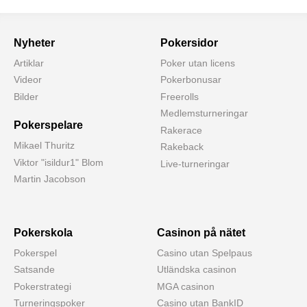
Nyheter
Pokersidor
Artiklar
Poker utan licens
Videor
Pokerbonusar
Bilder
Freerolls
Medlemsturneringar
Pokerspelare
Rakerace
Mikael Thuritz
Rakeback
Viktor "isildur1" Blom
Live-turneringar
Martin Jacobson
Pokerskola
Casinon på nätet
Pokerspel
Casino utan Spelpaus
Satsande
Utländska casinon
Pokerstrategi
MGA casinon
Turneringspoker
Casino utan BankID