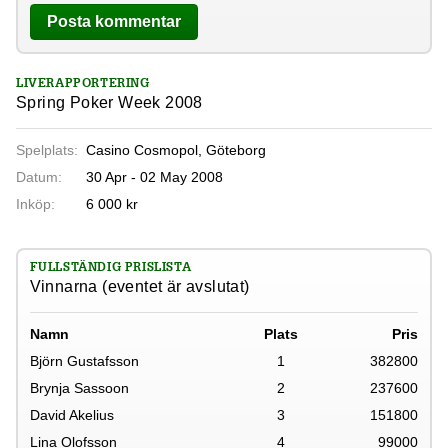
LIVERAPPORTERING
Spring Poker Week 2008
Spelplats:
Casino Cosmopol, Göteborg
Datum:
30 Apr - 02 May 2008
Inköp:
6 000 kr
FULLSTÄNDIG PRISLISTA
Vinnarna (eventet är avslutat)
Namn
Plats
Pris
Björn Gustafsson
1
382800
Brynja Sassoon
2
237600
David Akelius
3
151800
Lina Olofsson
4
99000