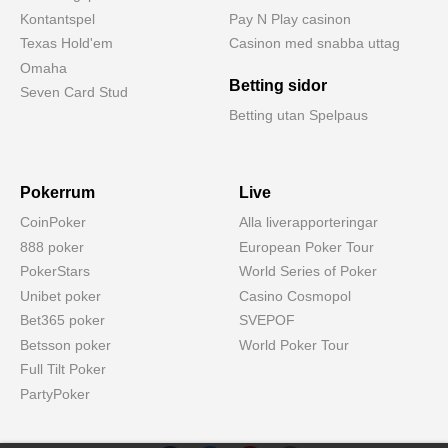
Kontantspel
Pay N Play casinon
Texas Hold'em
Casinon med snabba uttag
Omaha
Betting sidor
Seven Card Stud
Betting utan Spelpaus
Pokerrum
Live
CoinPoker
Alla liverapporteringar
888 poker
European Poker Tour
PokerStars
World Series of Poker
Unibet poker
Casino Cosmopol
Bet365 poker
SVEPOF
Betsson poker
World Poker Tour
Full Tilt Poker
PartyPoker