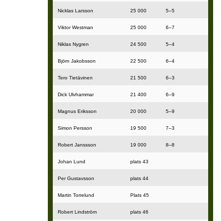
Nicklas Larsson
25 000
5–5
Viktor Westman
25 000
6–7
Niklas Nygren
24 500
5–4
Björn Jakobsson
22 500
6–4
Tero Tietävinen
21 500
6–3
Dick Ulvhammar
21 400
6–9
Magnus Eriksson
20 000
5–9
Simon Persson
19 500
7–3
Robert Janssson
19 000
8–8
Johan Lund
plats 43
Per Gustavsson
plats 44
Martin Torrelund
Plats 45
Robert Lindström
plats 46