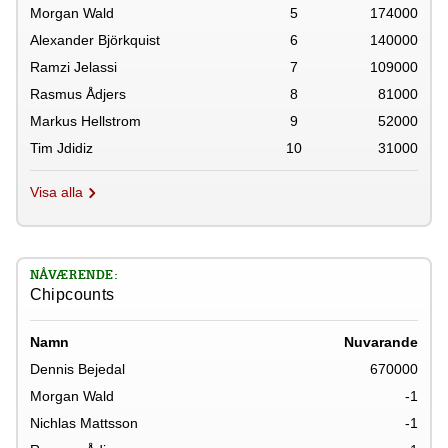
Morgan Wald
5
174000
Alexander Björkquist
6
140000
Ramzi Jelassi
7
109000
Rasmus Ådjers
8
81000
Markus Hellstrom
9
52000
Tim Jdidiz
10
31000
Visa alla
NÅVÆRENDE:
Chipcounts
Namn
Nuvarande
Dennis Bejedal
670000
Morgan Wald
-1
Nichlas Mattsson
-1