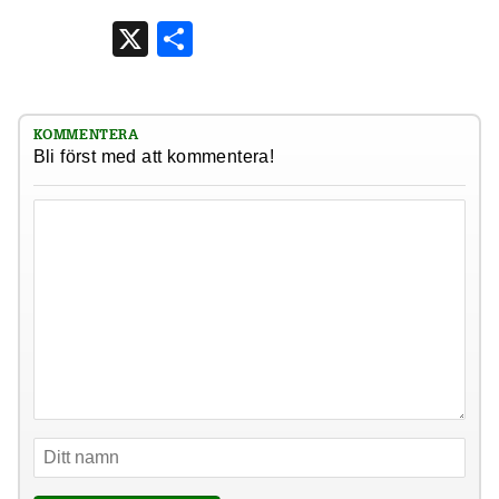
X
Dela
KOMMENTERA
Bli först med att kommentera!