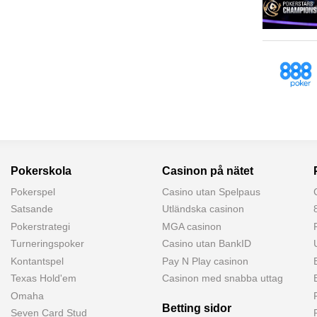
Pokerskola
Casinon på nätet
Pokerspel
Casino utan Spelpaus
Satsande
Utländska casinon
Pokerstrategi
MGA casinon
Turneringspoker
Casino utan BankID
Kontantspel
Pay N Play casinon
Texas Hold'em
Casinon med snabba uttag
Omaha
Betting sidor
Seven Card Stud