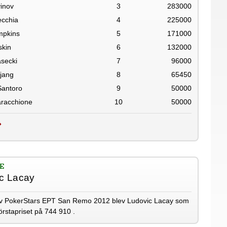
vinov
3
283000
ecchia
4
225000
mpkins
5
171000
skin
6
132000
asecki
7
96000
jang
8
65450
Santoro
9
50000
aracchione
10
50000
E
c Lacay
av PokerStars EPT San Remo 2012 blev Ludovic Lacay som
rstapriset på 744 910 .