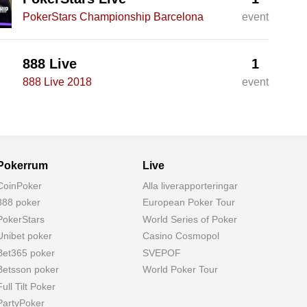
PokerStars Championship Barcelona
event
888 Live
1
888 Live 2018
event
Pokerrum
Live
CoinPoker
Alla liverapporteringar
888 poker
European Poker Tour
PokerStars
World Series of Poker
Unibet poker
Casino Cosmopol
Bet365 poker
SVEPOF
Betsson poker
World Poker Tour
Full Tilt Poker
PartyPoker