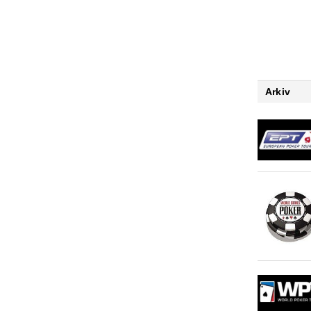
Arkiv