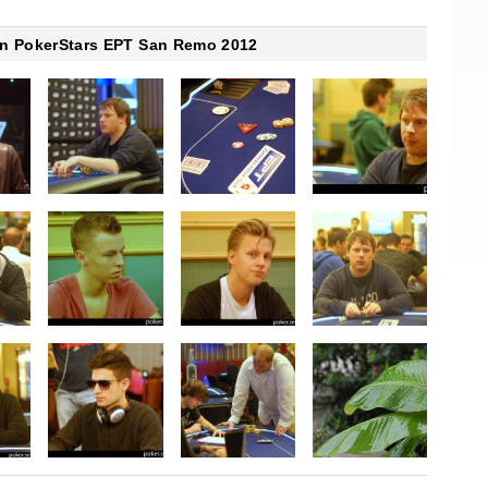
rån PokerStars EPT San Remo 2012