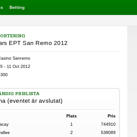
ns
Betting
PORTERING
ars EPT San Remo 2012
Casino Sanremo
5 - 11 Oct 2012
5300
ÄNDIG PRISLISTA
a (eventet är avslutat)
Plats
Pris
acay
1
744910
allee
2
538089