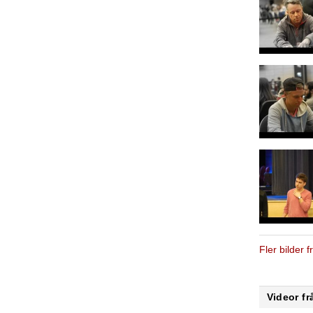
Fler bilder
Videor f