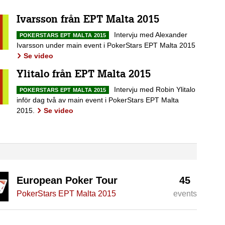
Ivarsson från EPT Malta 2015
Intervju med Alexander
POKERSTARS EPT MALTA 2015
Ivarsson under main event i PokerStars EPT Malta 2015
Se video
Ylitalo från EPT Malta 2015
Intervju med Robin Ylitalo
POKERSTARS EPT MALTA 2015
inför dag två av main event i PokerStars EPT Malta
2015.
Se video
European Poker Tour
45
PokerStars EPT Malta 2015
events