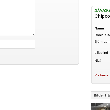
NÅVÆRE
Chipco
Namn
Robin Ylit
Björn Lun
Lilleblind
Nivå
Vis færre
Bilder fr