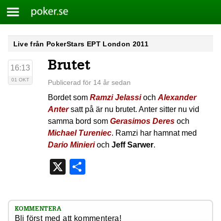
Meny
Poker.se
Skip
Live från PokerStars EPT London 2011
to
Brutet
content
16:13
01 OKT
Publicerad för 14 år sedan
Bordet som
Ramzi Jelassi
och
Alexander
Anter
satt på är nu brutet. Anter sitter nu vid
samma bord som
Gerasimos Deres
och
Michael Tureniec
. Ramzi har hamnat med
Dario Minieri
och
Jeff Sarwer
.
X
Dela
KOMMENTERA
Bli först med att kommentera!