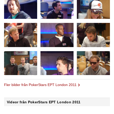
Fler bilder från PokerStars EPT London 2011
Videor från PokerStars EPT London 2011