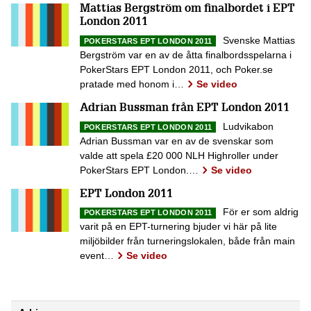
Mattias Bergström om finalbordet i EPT
London 2011
Svenske Mattias
POKERSTARS EPT LONDON 2011
Bergström var en av de åtta finalbordsspelarna i
PokerStars EPT London 2011, och Poker.se
pratade med honom i…
Se video
Adrian Bussman från EPT London 2011
Ludvikabon
POKERSTARS EPT LONDON 2011
Adrian Bussman var en av de svenskar som
valde att spela £20 000 NLH Highroller under
PokerStars EPT London.…
Se video
EPT London 2011
För er som aldrig
POKERSTARS EPT LONDON 2011
varit på en EPT-turnering bjuder vi här på lite
miljöbilder från turneringslokalen, både från main
event…
Se video