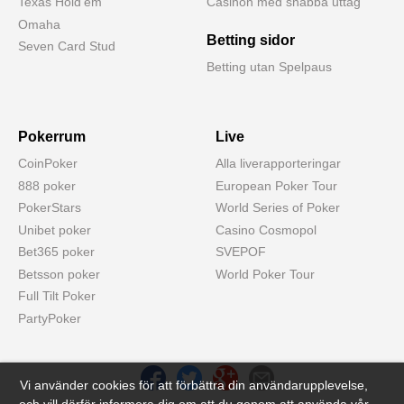
Texas Hold'em
Casinon med snabba uttag
Omaha
Betting sidor
Seven Card Stud
Betting utan Spelpaus
Pokerrum
Live
CoinPoker
Alla liverapporteringar
888 poker
European Poker Tour
PokerStars
World Series of Poker
Unibet poker
Casino Cosmopol
Bet365 poker
SVEPOF
Betsson poker
World Poker Tour
Full Tilt Poker
PartyPoker
Vi använder cookies för att förbättra din användarupplevelse,