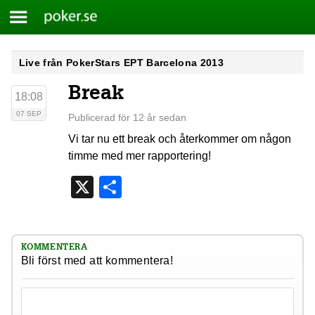
Meny
Poker.se
Skip
Live från PokerStars EPT Barcelona 2013
to
Break
content
18:08
07 SEP
Publicerad för 12 år sedan
Vi tar nu ett break och återkommer om någon
timme med mer rapportering!
X
Dela
KOMMENTERA
Bli först med att kommentera!