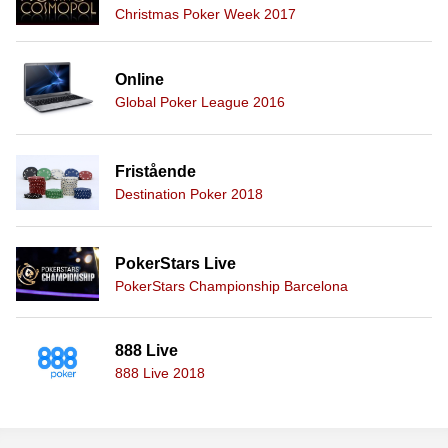
Christmas Poker Week 2017
Online
Global Poker League 2016
Fristående
Destination Poker 2018
PokerStars Live
PokerStars Championship Barcelona
888 Live
888 Live 2018