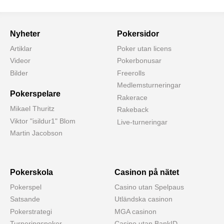
Nyheter
Pokersidor
Artiklar
Poker utan licens
Videor
Pokerbonusar
Bilder
Freerolls
Medlemsturneringar
Pokerspelare
Rakerace
Mikael Thuritz
Rakeback
Viktor "isildur1" Blom
Live-turneringar
Martin Jacobson
Pokerskola
Casinon på nätet
Pokerspel
Casino utan Spelpaus
Satsande
Utländska casinon
Pokerstrategi
MGA casinon
Turneringspoker
Casino utan BankID