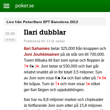
Meny
Poker.se
Skip
Live från PokerStars EPT Barcelona 2012
to
Ilari dubblar
content
20:45
25 AUG
Publicerad för 13 år sedan
Ilari Sahamies
betar 325,000 från knappen och
Joni Jouhkimainen
på sb slår om till 700,000.
Turen tillbaka till Ilari som synar och floppen är
7♥
8♠
J♦
. Joni betar ut 530,000 och Ilari går
relativt snabbt all in för totalt 3,5 miljoner. Syn
av Joni som visar
K♣
K♠
och Ilari sitter på
7♦
8♦
för tvåpar. Turn är
T♦
och river visar
5♦
vilket
ger Ilari färgen och uppdubblingen.
Ilari har nu 8,8 miljoner marker och chipleader
är fortfarande Joni som sitter på 15,8 miljoner.