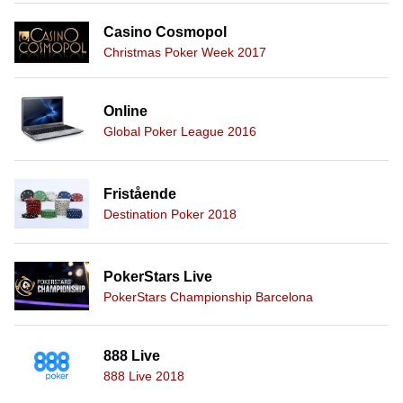
Casino Cosmopol
Christmas Poker Week 2017
Online
Global Poker League 2016
Fristående
Destination Poker 2018
PokerStars Live
PokerStars Championship Barcelona
888 Live
888 Live 2018