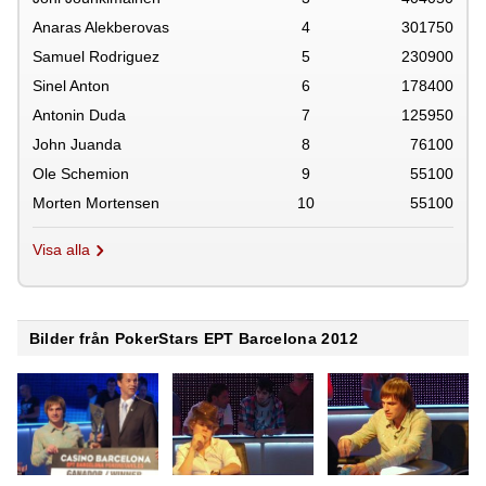
Anaras Alekberovas
4
301750
Samuel Rodriguez
5
230900
Sinel Anton
6
178400
Antonin Duda
7
125950
John Juanda
8
76100
Ole Schemion
9
55100
Morten Mortensen
10
55100
Visa alla
Bilder från PokerStars EPT Barcelona 2012