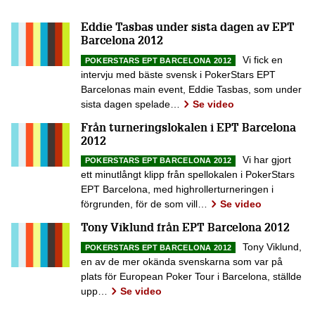
Eddie Tasbas under sista dagen av EPT
Barcelona 2012
Vi fick en
POKERSTARS EPT BARCELONA 2012
intervju med bäste svensk i PokerStars EPT
Barcelonas main event, Eddie Tasbas, som under
sista dagen spelade…
Se video
Från turneringslokalen i EPT Barcelona
2012
Vi har gjort
POKERSTARS EPT BARCELONA 2012
ett minutlångt klipp från spellokalen i PokerStars
EPT Barcelona, med highrollerturneringen i
förgrunden, för de som vill…
Se video
Tony Viklund från EPT Barcelona 2012
Tony Viklund,
POKERSTARS EPT BARCELONA 2012
en av de mer okända svenskarna som var på
plats för European Poker Tour i Barcelona, ställde
upp…
Se video