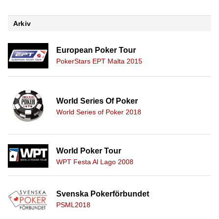
Arkiv
European Poker Tour
PokerStars EPT Malta 2015
World Series Of Poker
World Series of Poker 2018
World Poker Tour
WPT Festa Al Lago 2008
Svenska Pokerförbundet
PSML2018