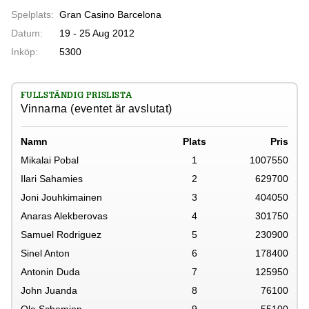
Spelplats:
Gran Casino Barcelona
Datum:
19 - 25 Aug 2012
Inköp:
5300
FULLSTÄNDIG PRISLISTA
Vinnarna (eventet är avslutat)
Namn
Plats
Pris
Mikalai Pobal
1
1007550
Ilari Sahamies
2
629700
Joni Jouhkimainen
3
404050
Anaras Alekberovas
4
301750
Samuel Rodriguez
5
230900
Sinel Anton
6
178400
Antonin Duda
7
125950
John Juanda
8
76100
Ole Schemion
9
55100