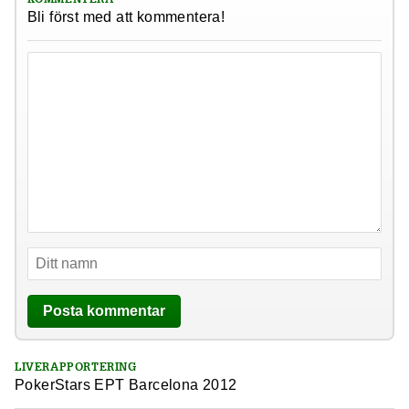
KOMMENTERA
Bli först med att kommentera!
LIVERAPPORTERING
PokerStars EPT Barcelona 2012