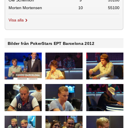
Morten Mortensen
10
55100
Visa alla
Bilder från PokerStars EPT Barcelona 2012