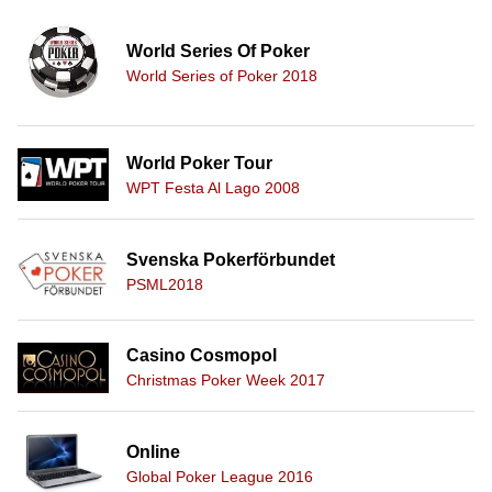
World Series Of Poker
World Series of Poker 2018
World Poker Tour
WPT Festa Al Lago 2008
Svenska Pokerförbundet
PSML2018
Casino Cosmopol
Christmas Poker Week 2017
Online
Global Poker League 2016