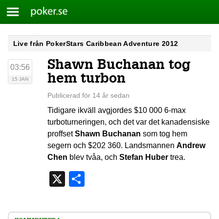
Meny
Poker.se
Skip
Live från PokerStars Caribbean Adventure 2012
to
Shawn Buchanan tog
content
03:56
hem turbon
15 JAN
Publicerad för 14 år sedan
Tidigare ikväll avgjordes $10 000 6-max
turboturneringen, och det var det kanadensiske
proffset
Shawn Buchanan
som tog hem
segern och $202 360. Landsmannen
Andrew
Chen
blev tvåa, och
Stefan Huber
trea.
X
Dela