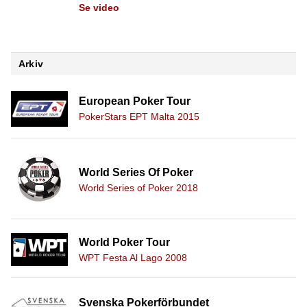
Se video
Arkiv
European Poker Tour
PokerStars EPT Malta 2015
World Series Of Poker
World Series of Poker 2018
World Poker Tour
WPT Festa Al Lago 2008
Svenska Pokerförbundet