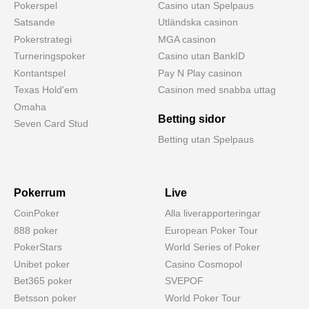
Pokerspel
Casino utan Spelpaus
Satsande
Utländska casinon
Pokerstrategi
MGA casinon
Turneringspoker
Casino utan BankID
Kontantspel
Pay N Play casinon
Texas Hold'em
Casinon med snabba uttag
Omaha
Betting sidor
Seven Card Stud
Betting utan Spelpaus
Pokerrum
Live
CoinPoker
Alla liverapporteringar
888 poker
European Poker Tour
PokerStars
World Series of Poker
Unibet poker
Casino Cosmopol
Bet365 poker
SVEPOF
Betsson poker
World Poker Tour