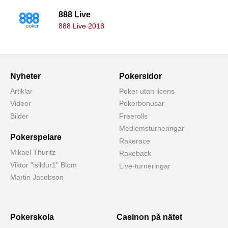
888 Live
888 Live 2018
Nyheter
Pokersidor
Artiklar
Poker utan licens
Videor
Pokerbonusar
Bilder
Freerolls
Medlemsturneringar
Pokerspelare
Rakerace
Mikael Thuritz
Rakeback
Viktor "isildur1" Blom
Live-turneringar
Martin Jacobson
Pokerskola
Casinon på nätet