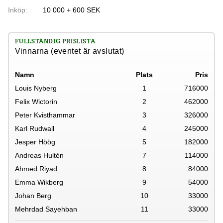
Inköp:
10 000 + 600 SEK
FULLSTÄNDIG PRISLISTA
Vinnarna (eventet är avslutat)
Namn
Plats
Pris
Louis Nyberg
1
716000
Felix Wictorin
2
462000
Peter Kvisthammar
3
326000
Karl Rudwall
4
245000
Jesper Höög
5
182000
Andreas Hultén
7
114000
Ahmed Riyad
8
84000
Emma Wikberg
9
54000
Johan Berg
10
33000
Mehrdad Sayehban
11
33000