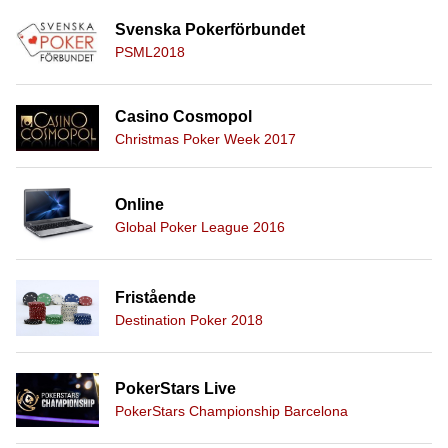
Svenska Pokerförbundet
PSML2018
Casino Cosmopol
Christmas Poker Week 2017
Online
Global Poker League 2016
Fristående
Destination Poker 2018
PokerStars Live
PokerStars Championship Barcelona