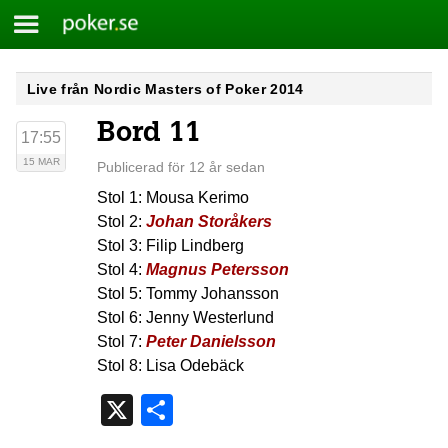
Meny
Poker.se
Skip
Live från Nordic Masters of Poker 2014
to
Bord 11
content
17:55
15 MAR
Publicerad för 12 år sedan
Stol 1: Mousa Kerimo
Stol 2:
Johan Storåkers
Stol 3: Filip Lindberg
Stol 4:
Magnus Petersson
Stol 5: Tommy Johansson
Stol 6: Jenny Westerlund
Stol 7:
Peter Danielsson
Stol 8: Lisa Odebäck
X
Dela