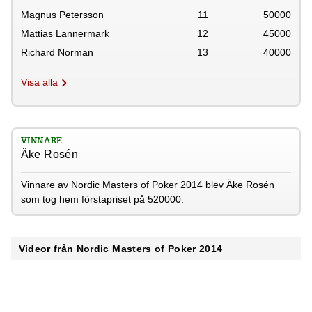
Magnus Petersson
11
50000
Mattias Lannermark
12
45000
Richard Norman
13
40000
Visa alla
VINNARE
Äke Rosén
Vinnare av Nordic Masters of Poker 2014 blev Äke Rosén
som tog hem förstapriset på 520000.
Videor från Nordic Masters of Poker 2014