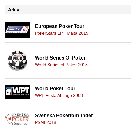
Arkiv
European Poker Tour
PokerStars EPT Malta 2015
World Series Of Poker
World Series of Poker 2018
World Poker Tour
WPT Festa Al Lago 2008
Svenska Pokerförbundet
PSML2018