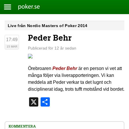
Meny
Poker.se
Skip
Live från Nordic Masters of Poker 2014
to
Peder Behr
content
17:49
15 MAR
Publicerad för 12 år sedan
Örebroaren
Peder Behr
är en person vi vet att
många följer via liverapporteringen. Vi kan
meddela att Peder verkar ta det lugnt och
disciplinerat idag, trots tufft motstånd vid bordet.
X
Dela
KOMMENTERA