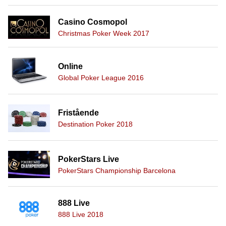
Casino Cosmopol
Christmas Poker Week 2017
Online
Global Poker League 2016
Fristående
Destination Poker 2018
PokerStars Live
PokerStars Championship Barcelona
888 Live
888 Live 2018