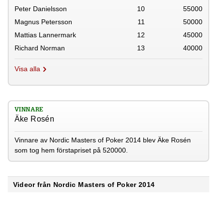
Peter Danielsson
10
55000
Magnus Petersson
11
50000
Mattias Lannermark
12
45000
Richard Norman
13
40000
Visa alla
VINNARE
Äke Rosén
Vinnare av Nordic Masters of Poker 2014 blev Äke Rosén
som tog hem förstapriset på 520000.
Videor från Nordic Masters of Poker 2014