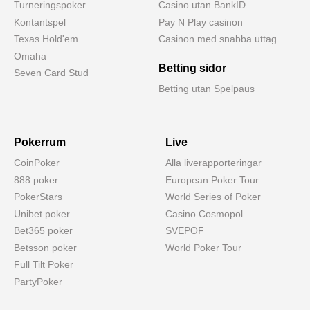
Turneringspoker
Casino utan BankID
Kontantspel
Pay N Play casinon
Texas Hold'em
Casinon med snabba uttag
Omaha
Betting sidor
Seven Card Stud
Betting utan Spelpaus
Pokerrum
Live
CoinPoker
Alla liverapporteringar
888 poker
European Poker Tour
PokerStars
World Series of Poker
Unibet poker
Casino Cosmopol
Bet365 poker
SVEPOF
Betsson poker
World Poker Tour
Full Tilt Poker
PartyPoker