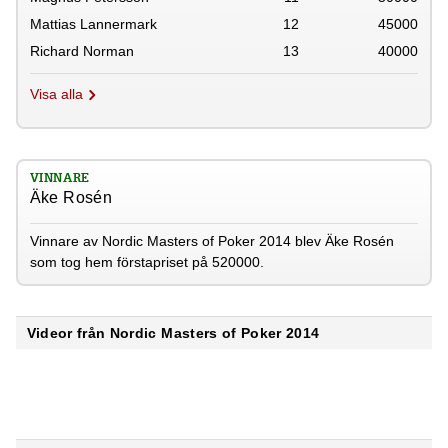
Mattias Lannermark
12
45000
Richard Norman
13
40000
Visa alla
VINNARE
Äke Rosén
Vinnare av Nordic Masters of Poker 2014 blev Äke Rosén
som tog hem förstapriset på 520000.
Videor från Nordic Masters of Poker 2014