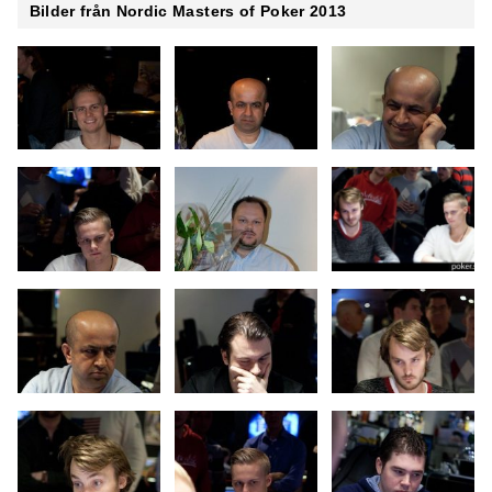
Bilder från Nordic Masters of Poker 2013