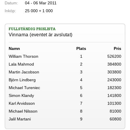
Datum:
04 - 06 Mar 2011
Inköp:
25 000 + 1 000
FULLSTÄNDIG PRISLISTA
Vinnarna (eventet är avslutat)
Namn
Plats
Pris
William Thorson
1
526200
Lala Mahmod
2
384800
Martin Jacobson
3
303800
Björn Lindberg
4
243000
Michael Tureniec
5
182300
Simon Klandy
6
141800
Karl Arvidsson
7
101300
Michael Nilsson
8
81000
Jalil Martani
9
60800