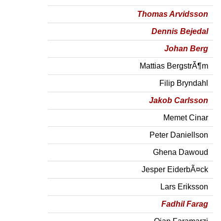
Thomas Arvidsson
Dennis Bejedal
Johan Berg
Mattias BergstrÃ¶m
Filip Bryndahl
Jakob Carlsson
Memet Cinar
Peter Daniellson
Ghena Dawoud
Jesper EiderbÃ¤ck
Lars Eriksson
Fadhil Farag