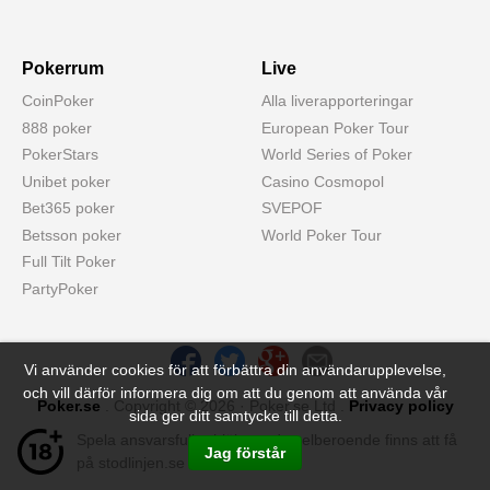
Pokerrum
Live
CoinPoker
Alla liverapporteringar
888 poker
European Poker Tour
PokerStars
World Series of Poker
Unibet poker
Casino Cosmopol
Bet365 poker
SVEPOF
Betsson poker
World Poker Tour
Full Tilt Poker
PartyPoker
Vi använder cookies för att förbättra din användarupplevelse,
och vill därför informera dig om att du genom att använda vår
Poker.se
. Copyright © 2026 · Poker.se Ltd .
Privacy policy
sida ger ditt samtycke till detta.
Spela ansvarsfullt - hjälp med spelberoende finns att få
Jag förstår
på stodlinjen.se