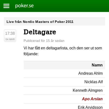
Meny
Poker.se
Skip
Live från Nordic Masters of Poker 2011
to
Deltagare
content
17:38
04 MAR
Publicerad för 15 år sedan
Vi har fått en deltagarlista, och den ser ut som
följande:
Namn
Andreas Ahlm
Nicklas Alf
Kenneth Almgren
Apo Arslan
Erik Arvidsson