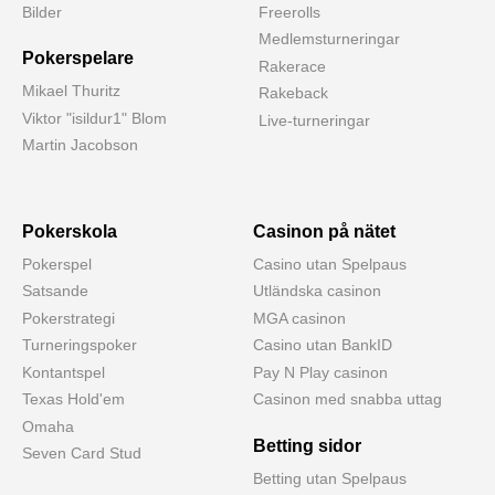
Bilder
Freerolls
Medlemsturneringar
Pokerspelare
Rakerace
Mikael Thuritz
Rakeback
Viktor "isildur1" Blom
Live-turneringar
Martin Jacobson
Pokerskola
Casinon på nätet
Pokerspel
Casino utan Spelpaus
Satsande
Utländska casinon
Pokerstrategi
MGA casinon
Turneringspoker
Casino utan BankID
Kontantspel
Pay N Play casinon
Texas Hold'em
Casinon med snabba uttag
Omaha
Betting sidor
Seven Card Stud
Betting utan Spelpaus