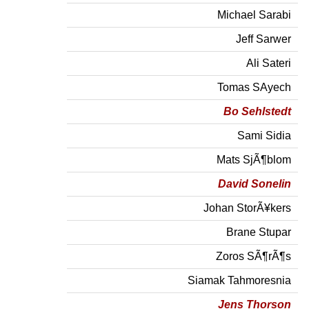
Michael Sarabi
Jeff Sarwer
Ali Sateri
Tomas SAyech
Bo Sehlstedt
Sami Sidia
Mats SjÃ¶blom
David Sonelin
Johan StorÃ¥kers
Brane Stupar
Zoros SÃ¶rÃ¶s
Siamak Tahmoresnia
Jens Thorson