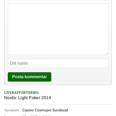
LIVERAPPORTERING
Nordic Light Poker 2014
Spelplats:
Casino Cosmopol Sundsvall