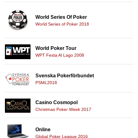
World Series Of Poker
World Series of Poker 2018
World Poker Tour
WPT Festa Al Lago 2008
Svenska Pokerförbundet
PSML2018
Casino Cosmopol
Christmas Poker Week 2017
Online
Global Poker League 2016