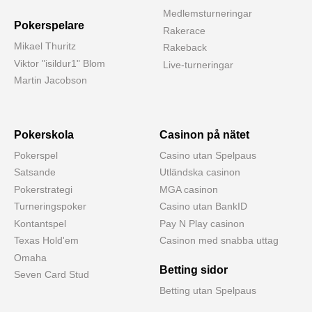
Medlemsturneringar
Pokerspelare
Rakerace
Mikael Thuritz
Rakeback
Viktor "isildur1" Blom
Live-turneringar
Martin Jacobson
Pokerskola
Casinon på nätet
Pokerspel
Casino utan Spelpaus
Satsande
Utländska casinon
Pokerstrategi
MGA casinon
Turneringspoker
Casino utan BankID
Kontantspel
Pay N Play casinon
Texas Hold'em
Casinon med snabba uttag
Omaha
Betting sidor
Seven Card Stud
Betting utan Spelpaus