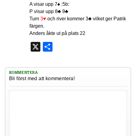
A visar upp
7♠
:5b:
P visar upp
8♣
9♣
Turn
3♥
och river kommer
3♣
vilket ger Patrik
färgen.
Anders åkte ut på plats 22
X
Dela
KOMMENTERA
Bli först med att kommentera!