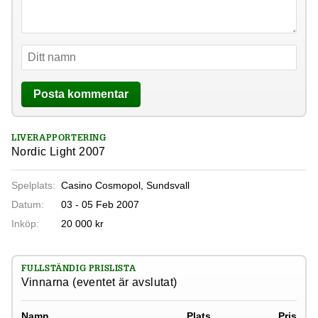
LIVERAPPORTERING
Nordic Light 2007
Spelplats:
Casino Cosmopol, Sundsvall
Datum:
03 - 05 Feb 2007
Inköp:
20 000 kr
FULLSTÄNDIG PRISLISTA
Vinnarna (eventet är avslutat)
Namn
Plats
Pris