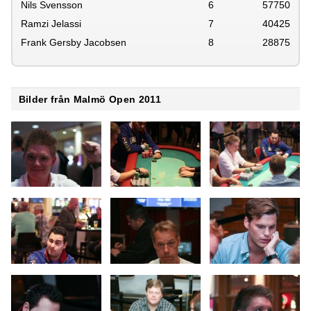
Nils Svensson
6
57750
Ramzi Jelassi
7
40425
Frank Gersby Jacobsen
8
28875
Bilder från Malmö Open 2011