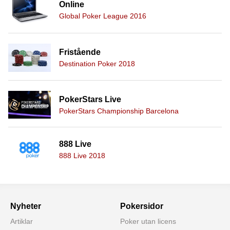
Online
Global Poker League 2016
Fristående
Destination Poker 2018
PokerStars Live
PokerStars Championship Barcelona
888 Live
888 Live 2018
Nyheter
Pokersidor
Artiklar
Poker utan licens