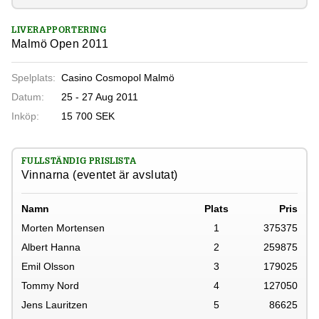
LIVERAPPORTERING
Malmö Open 2011
Spelplats:
Casino Cosmopol Malmö
Datum:
25 - 27 Aug 2011
Inköp:
15 700 SEK
FULLSTÄNDIG PRISLISTA
Vinnarna (eventet är avslutat)
Namn
Plats
Pris
Morten Mortensen
1
375375
Albert Hanna
2
259875
Emil Olsson
3
179025
Tommy Nord
4
127050
Jens Lauritzen
5
86625