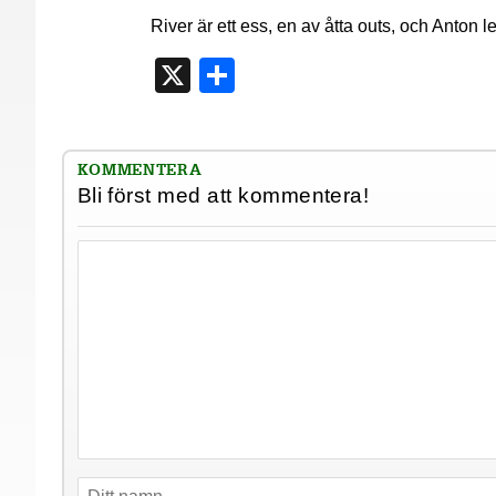
River är ett ess, en av åtta outs, och Anton 
X
Dela
KOMMENTERA
Bli först med att kommentera!