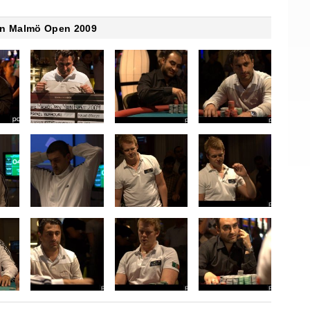
rån Malmö Open 2009