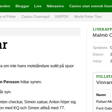
danden
Bloggar
Live
Nätcasino
Casino utan svensk lice
s of Poker
Casino Cosmopol
SVEPOF
World Poker Tour
LIVERAP
Malmö 
ar
Spelplats:
Datum:
2
Inköp:
2
a om inte hans motståndare suttit på sjuor
FULLST
Vinnarn
n Persson
hittar synen.
år syn.
Namn
Rafael Al
Anton checkar, Simon satsar, Anton höjer sig
ton med KQ och Simon alltså med 77.
Ferit Gabr