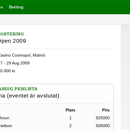
ns
Betting
PORTERING
Open 2009
Casino Cosmopol, Malmö
7 - 29 Aug 2009
0 000 kr
ÄNDIG PRISLISTA
a (eventet är avslutat)
Plats
Pris
khouri
1
925000
iellson
2
505000