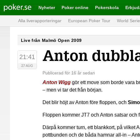
Poker.se
Nyheter
Poker online
Pokerskola
Erbju
Alla liverapporteringar
European Poker Tour
World Serie
Skip
Live från Malmö Open 2009
to
Anton dubbl
content
21:41
27 AUG
Publicerad för 16 år sedan
Anton Wigg
gör ett move som borde vara br
– men vi tar det från början.
Det blir höjt av Anton före floppen, och
Simo
Floppen kommer JT7 och Anton satsar och f
Därpå kommer turn, ett blankkort, på vilket 
pottbunden och de båda hamnar all-in – An