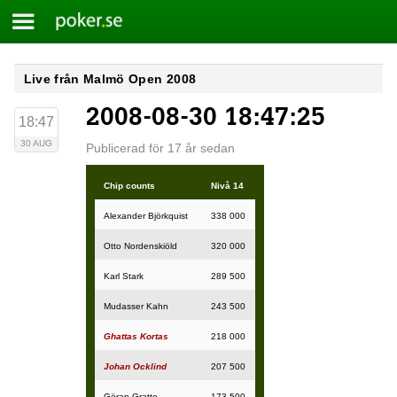
Meny
Poker.se
Skip
Live från Malmö Open 2008
to
2008-08-30 18:47:25
content
18:47
30 AUG
Publicerad för 17 år sedan
Chip counts
Nivå 14
Alexander Björkquist
338 000
Otto Nordenskiöld
320 000
Karl Stark
289 500
Mudasser Kahn
243 500
Ghattas Kortas
218 000
Johan Ocklind
207 500
Göran Gratte
173 500