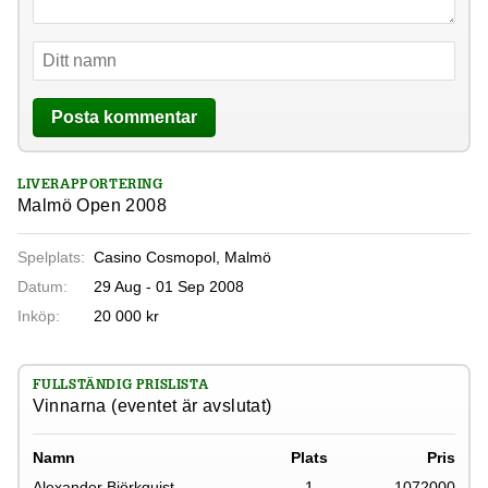
LIVERAPPORTERING
Malmö Open 2008
Spelplats:
Casino Cosmopol, Malmö
Datum:
29 Aug - 01 Sep 2008
Inköp:
20 000 kr
FULLSTÄNDIG PRISLISTA
Vinnarna (eventet är avslutat)
Namn
Plats
Pris
Alexander Björkquist
1
1072000