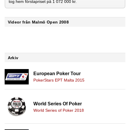
tog hem förstapriset på 1 072 000 kr.
Videor från Malmö Open 2008
Arkiv
European Poker Tour
PokerStars EPT Malta 2015
World Series Of Poker
World Series of Poker 2018