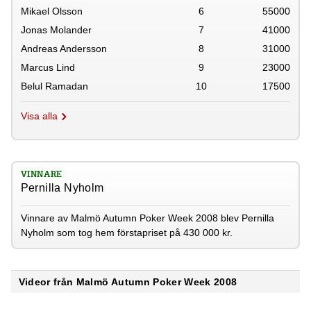
Mikael Olsson
6
55000
Jonas Molander
7
41000
Andreas Andersson
8
31000
Marcus Lind
9
23000
Belul Ramadan
10
17500
Visa alla
VINNARE
Pernilla Nyholm
Vinnare av Malmö Autumn Poker Week 2008 blev Pernilla
Nyholm som tog hem förstapriset på 430 000 kr.
Videor från Malmö Autumn Poker Week 2008