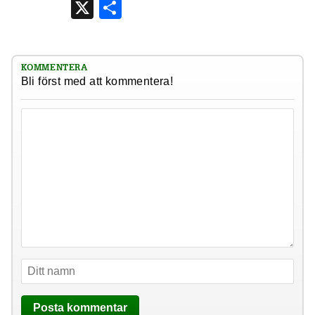
X
Dela
KOMMENTERA
Bli först med att kommentera!