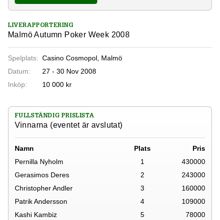
LIVERAPPORTERING
Malmö Autumn Poker Week 2008
Spelplats:
Casino Cosmopol, Malmö
Datum:
27 - 30 Nov 2008
Inköp:
10 000 kr
FULLSTÄNDIG PRISLISTA
Vinnarna (eventet är avslutat)
Namn
Plats
Pris
Pernilla Nyholm
1
430000
Gerasimos Deres
2
243000
Christopher Andler
3
160000
Patrik Andersson
4
109000
Kashi Kambiz
5
78000