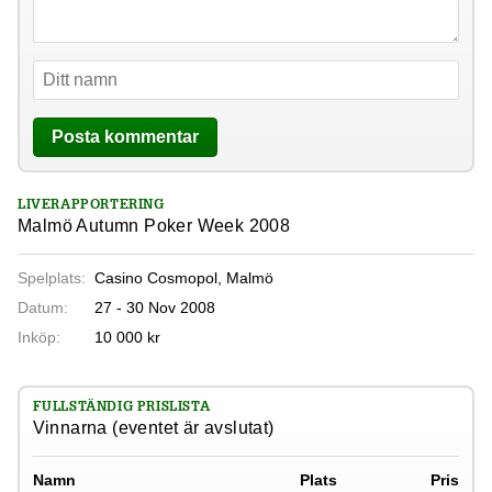
LIVERAPPORTERING
Malmö Autumn Poker Week 2008
Spelplats:
Casino Cosmopol, Malmö
Datum:
27 - 30 Nov 2008
Inköp:
10 000 kr
FULLSTÄNDIG PRISLISTA
Vinnarna (eventet är avslutat)
Namn
Plats
Pris