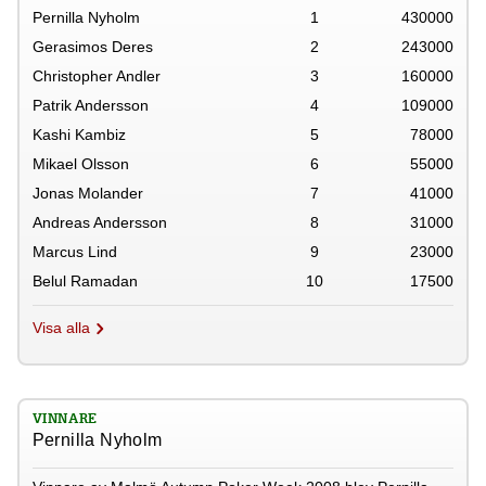
Pernilla Nyholm
1
430000
Gerasimos Deres
2
243000
Christopher Andler
3
160000
Patrik Andersson
4
109000
Kashi Kambiz
5
78000
Mikael Olsson
6
55000
Jonas Molander
7
41000
Andreas Andersson
8
31000
Marcus Lind
9
23000
Belul Ramadan
10
17500
Visa alla
VINNARE
Pernilla Nyholm