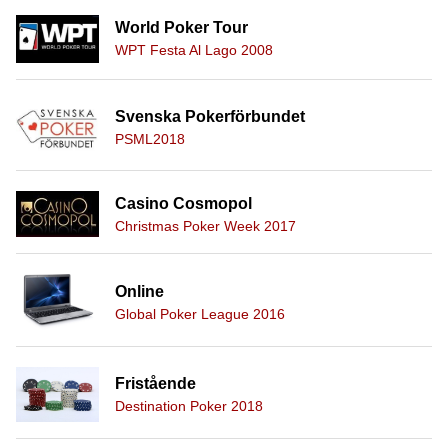
World Poker Tour
WPT Festa Al Lago 2008
Svenska Pokerförbundet
PSML2018
Casino Cosmopol
Christmas Poker Week 2017
Online
Global Poker League 2016
Fristående
Destination Poker 2018