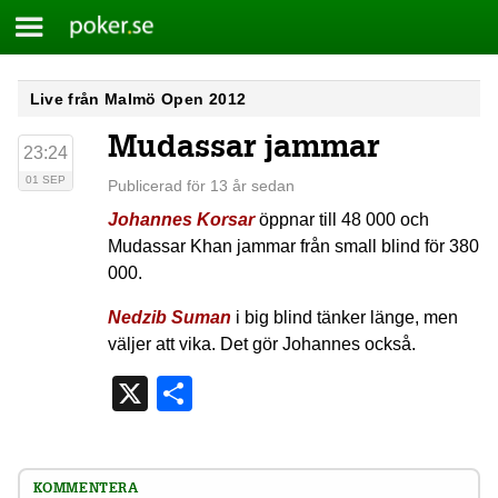
Meny
Poker.se
Skip
Live från Malmö Open 2012
to
Mudassar jammar
content
23:24
01 SEP
Publicerad för 13 år sedan
Johannes Korsar
öppnar till 48 000 och
Mudassar Khan jammar från small blind för 380
000.
Nedzib Suman
i big blind tänker länge, men
väljer att vika. Det gör Johannes också.
X
Dela
KOMMENTERA