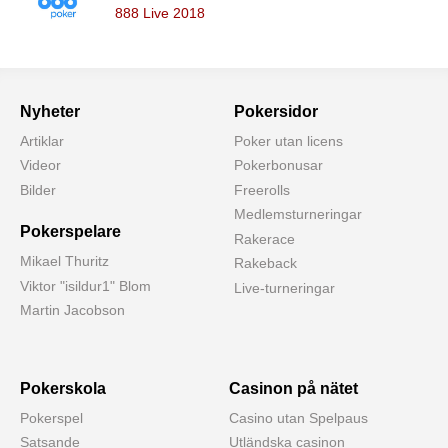
888 Live 2018
Nyheter
Pokersidor
Artiklar
Poker utan licens
Videor
Pokerbonusar
Bilder
Freerolls
Medlemsturneringar
Pokerspelare
Rakerace
Mikael Thuritz
Rakeback
Viktor "isildur1" Blom
Live-turneringar
Martin Jacobson
Pokerskola
Casinon på nätet
Pokerspel
Casino utan Spelpaus
Satsande
Utländska casinon