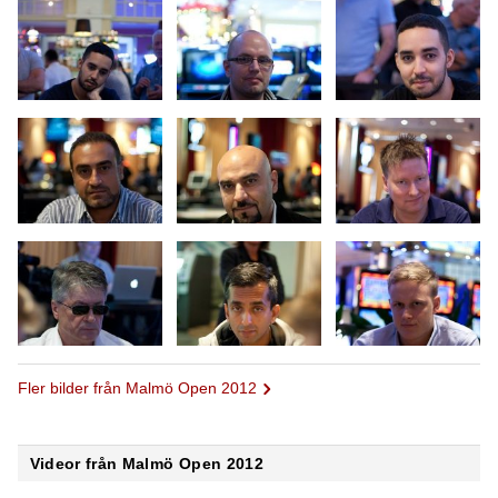
Fler bilder från Malmö Open 2012
Videor från Malmö Open 2012