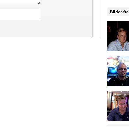
Bilder f