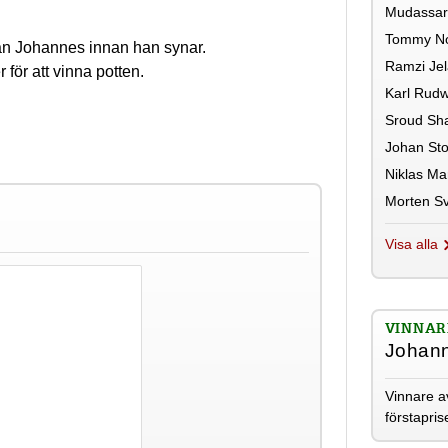
Mudassar
Tommy N
ån Johannes innan han synar.
Ramzi Jel
 för att vinna potten.
Karl Rudw
Sroud Sha
Johan Sto
Niklas Ma
Morten S
Visa alla
VINNAR
Johann
Vinnare 
förstapris