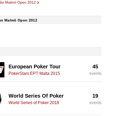
 från Malmö Open 2012
rån Malmö Open 2012
European Poker Tour
45
PokerStars EPT Malta 2015
events
World Series Of Poker
19
World Series of Poker 2018
events