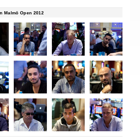
rån Malmö Open 2012