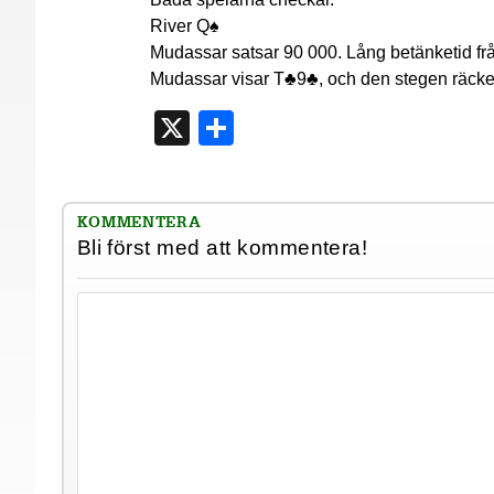
River
Q♠
Mudassar satsar 90 000. Lång betänketid fr
Mudassar visar
T♣
9♣
, och den stegen räcker
X
Dela
KOMMENTERA
Bli först med att kommentera!