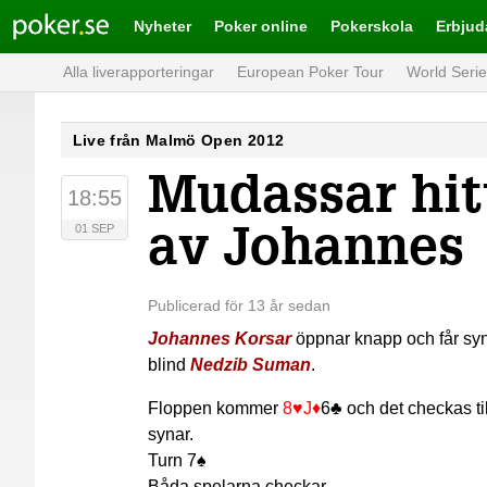
Poker.se
Nyheter
Poker online
Pokerskola
Erbju
Alla liverapporteringar
European Poker Tour
World Serie
Skip
Live från Malmö Open 2012
to
Mudassar hit
content
18:55
01 SEP
av Johannes
Publicerad för 13 år sedan
Johannes Korsar
öppnar knapp och får syn
blind
Nedzib Suman
.
Floppen kommer
8♥
J♦
6♣
och det checkas t
synar.
Turn
7♠
Båda spelarna checkar.