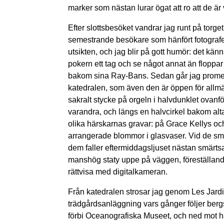
marker som nästan lurar ögat att ro att de är 
Efter slottsbesöket vandrar jag runt på torget f
semestrande besökare som hänfört fotograf
utsikten, och jag blir på gott humör: det kän
pokern ett tag och se något annat än floppa
bakom sina Ray-Bans. Sedan går jag promena
katedralen, som även den är öppen för allmä
sakralt stycke på orgeln i halvdunklet ovan
varandra, och längs en halvcirkel bakom altare
olika härskarnas gravar: på Grace Kellys och
arrangerade blommor i glasvaser. Vid de små 
dem faller eftermiddagsljuset nästan smärts
manshög staty uppe på väggen, föreställande
rättvisa med digitalkameran.
Från katedralen strosar jag genom Les Jardi
trädgårdsanläggning vars gånger följer bergs
förbi Oceanografiska Museet, och ned mot 