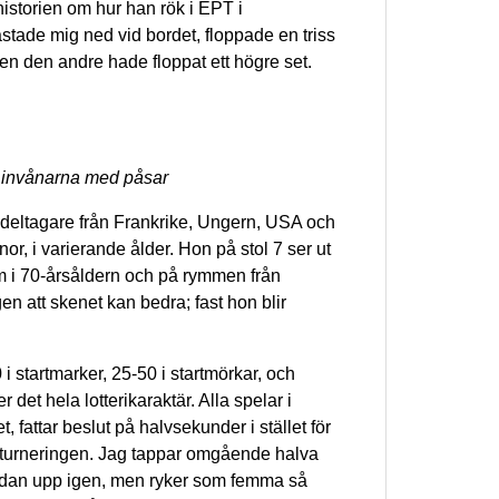
istorien om hur han rök i EPT i
stade mig ned vid bordet, floppade en triss
men den andre hade floppat ett högre set.
r invånarna med påsar
deltagare från Frankrike, Ungern, USA och
nnor, i varierande ålder. Hon på stol 7 ser ut
am i 70-årsåldern och på rymmen från
en att skenet kan bedra; fast hon blir
i startmarker, 25-50 i startmörkar, och
 det hela lotterikaraktär. Alla spelar i
 fattar beslut på halvsekunder i stället för
udturneringen. Jag tappar omgående halva
sedan upp igen, men ryker som femma så