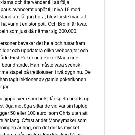
arna och återvänder till att följa
paus avancerat uppåt till nivå 18 med
ndiari, får jag höra, blev förste man att
ha vunnit en stor pott. Och Brolin är kvar,
apeln som just då närmar sig 300.000.
ersoner bevakar det hela och rusar fram
pp bilder och uppdatera olika webbsajter och
n både First Poker och Poker Magazine.
r jag beundrande. Han måste vara svensk
ma stapel på trettiotusen i två dygn nu. De
 han tagit lektioner av gamle pokerikonen
r jag.
ul jippo: vem som helst får spela heads-up
er
, öga mot öga sittande vid var sin laptop,
ägger 50 eller 100 euro, som Chris utan att
re är lång. Oftast är det Moneymaker som
mningen är hög, och det dricks mycket
cherna nås vi strax före klockan 01 av