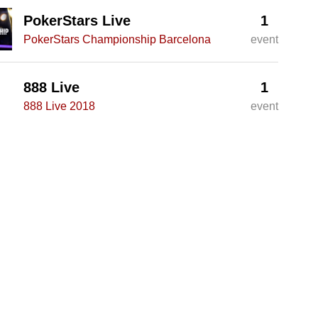
PokerStars Live
1
PokerStars Championship Barcelona
event
888 Live
1
888 Live 2018
event