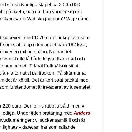
ed sin sedvanliga stapel på 30-35.000 i
llt på axeln, och när han vänder sig om
arar skämtsamt: Vad ska jag göra? Varje gång
tt sidoevent med 1070 euro i inköp och som
 som ställt upp i den är det bara 182 kvar,
  över en miljon spänn. Nu har det
r som skulle få både Ingvar Kamprad och
tionen och ett förfärat Folkhälsoinstitut
 plån- alternativt partiboken. På skärmarna
m det är kö till. Det är kort sagt packat med
tersom furstendömet är invaderat av tusentalet
r 220 euro. Den blir snabbt utsåld, men vi
är lediga. Under tiden pratar jag med
Anders
huvudturneringen; vi suckar samfällt och är
h fightats vidare, än här som railande