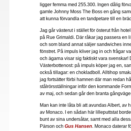
ligger femma med 255.300. Ingen dålig förva
gamle Johnny Moss The Boss en gång samma
att kunna förvandla en tandpetare till en brä
Jag går västerut i stället för österut från hot
på Rue Grimaldi. Där råkar jag passera en l
och som bland annat säljer sandwiches inne
fönstret. På impuls kliver jag in och frågar va
och ägarna visar sig faktiskt vara svenskar
Västerbottenost: på impuls köper jag en, s
också tillagar: en chokladboll. Alltihop smak
jag fortsätter förbi hamnen där man redan hål
stålrörsställningar inför den kommande Form
av maj, och sedan går den branta gångvägen 
Man kan inte låta bli att avundas Albert, av 
av Monaco. I en sådan här lilleputtstat borde 
bunt av sina undersåtar, samt med alla des
Pärson och
Gus Hansen
. Monaco daterar för