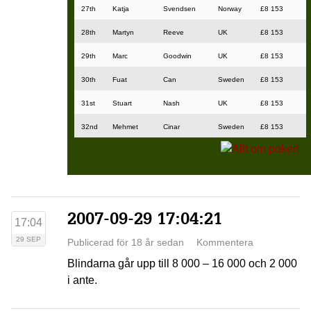
27th
Katja
Svendsen
Norway
£8 153
28th
Martyn
Reeve
UK
£8 153
29th
Marc
Goodwin
UK
£8 153
30th
Fuat
Can
Sweden
£8 153
31st
Stuart
Nash
UK
£8 153
32nd
Mehmet
Cinar
Sweden
£8 153
2007-09-29 17:04:21
17:04
29 SEP
Publicerad för 18 år sedan
Kommentera
Blindarna går upp till 8 000 – 16 000 och 2 000
i ante.