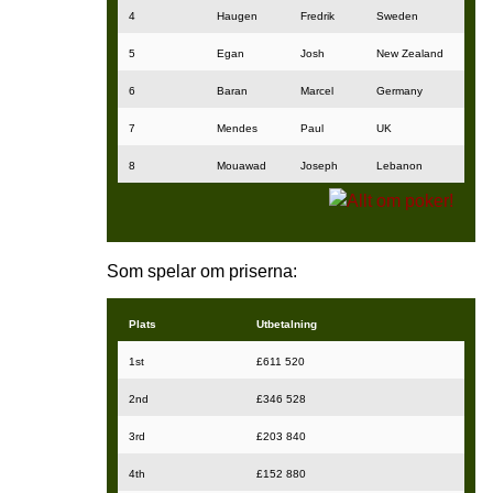
4
Haugen
Fredrik
Sweden
5
Egan
Josh
New Zealand
6
Baran
Marcel
Germany
7
Mendes
Paul
UK
8
Mouawad
Joseph
Lebanon
Som spelar om priserna:
Plats
Utbetalning
1st
£611 520
2nd
£346 528
3rd
£203 840
4th
£152 880