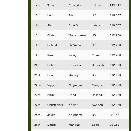
14th
Tony
Cascarino
Ireland
£22 422
15th
Lam
Trinh
UK
£16 307
16th
Alan
Smurfit
Ireland
£16 307
17th
Chris
Moneymaker
US
£12 230
18th
Roland
De Wolfe
UK
£12 230
19th
Ken
Wong
China
£12 230
20th
Peter
Petersen
Denmark
£12 230
21st
Ben
Grundy
UK
£12 230
22nd
Vijayan
Nagarajan
Malaysia
£12 230
23rd
Nicky
Roeg
Holland
£12 230
24th
Christopher
Andler
Sweden
£12 230
25th
Javed
Abrahams
UK
£8 153
26th
Daniel
Mangas
Spain
£8 153