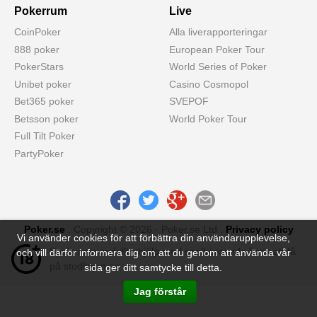
Pokerrum
Live
CoinPoker
Alla liverapporteringar
888 poker
European Poker Tour
PokerStars
World Series of Poker
Unibet poker
Casino Cosmopol
Bet365 poker
SVEPOF
Betsson poker
World Poker Tour
Full Tilt Poker
PartyPoker
Poker.se
. Copyright © 2026 · Poker.se Ltd .
Privacy policy
Vi använder cookies för att förbättra din användarupplevelse,
Spela ansvarsfullt - hjälp med spelberoende finns att få
och vill därför informera dig om att du genom att använda vår
på stodlinjen.se
sida ger ditt samtycke till detta.
Jag förstår