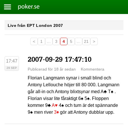
Meny
Poker.se
Skip
Live från EPT London 2007
to
content
<
1
…
3
4
5
…
21
>
2007-09-29 17:47:10
17:47
29 SEP
Publicerad för 18 år sedan
Kommentera
Florian Langmann synar i small blind och
Antony Lellouche höjer till 80 000. Langmann
går all-in och Antony blixtsynar med
A♣
T♠
.
Florian visar lite fåraktigt
6♠
5♠
. Floppen
kommer
9♣
A♥
4♠
och turn är det spännande
9♠
men river
3♦
gör att Antony dubblar upp.