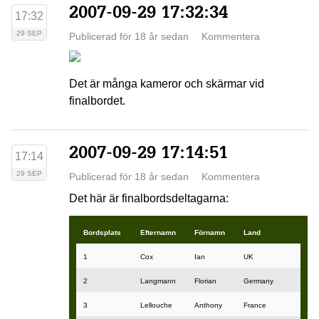
2007-09-29 17:32:34
17:32
29 SEP
Publicerad för 18 år sedan
Kommentera
Det är många kameror och skärmar vid
finalbordet.
2007-09-29 17:14:51
17:14
29 SEP
Publicerad för 18 år sedan
Kommentera
Det här är finalbordsdeltagarna:
Bordsplats
Efternamn
Förnamn
Land
1
Cox
Ian
UK
2
Langmann
Florian
Germany
3
Lellouche
Anthony
France