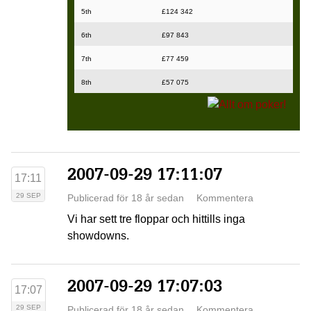
5th
£124 342
6th
£97 843
7th
£77 459
8th
£57 075
2007-09-29 17:11:07
17:11
29 SEP
Publicerad för 18 år sedan
Kommentera
Vi har sett tre floppar och hittills inga
showdowns.
2007-09-29 17:07:03
17:07
29 SEP
Publicerad för 18 år sedan
Kommentera