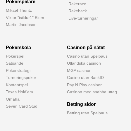
Pokerspelare
Rakerace
Mikael Thuritz
Rakeback
Viktor "isildur1" Blom
Live-turneringar
Martin Jacobson
Pokerskola
Casinon på nätet
Pokerspel
Casino utan Spelpaus
Satsande
Utländska casinon
Pokerstrategi
MGA casinon
Turneringspoker
Casino utan BankID
Kontantspel
Pay N Play casinon
Texas Hold'em
Casinon med snabba uttag
Omaha
Betting sidor
Seven Card Stud
Betting utan Spelpaus