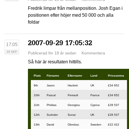
Fredrik limpar från mellanposition. Josh Egan i
positionen efter höjer med 50 000 och alla
foldar
2007-09-29 17:05:32
17:05
29 SEP
Publicerad för 18 år sedan
Kommentera
Så här är resultaten hittills.
Plats
Förnamn
Efternamn
Land
Prissumma
9th
Jason
Hackett
UK
£34 652
10th
Pascal
Perrault
France
£34 652
11th
Phidias
Georgiou
Cyprus
£28 537
12th
Surinder
Sunar
UK
£28 537
13th
David
Obrobac
Sweden
£22 422