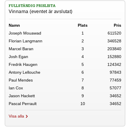
FULLSTÄNDIG PRISLISTA
Vinnarna (eventet är avslutat)
Namn
Plats
Pris
Joseph Mouawad
1
611520
Florian Langmann
2
346528
Marcel Baran
3
203840
Josh Egan
4
152880
Fredrik Haugen
5
124342
Antony Lellouche
6
97843
Paul Mendes
7
77459
Ian Cox
8
57077
Jason Hackett
9
34652
Pascal Perrault
10
34652
Visa alla