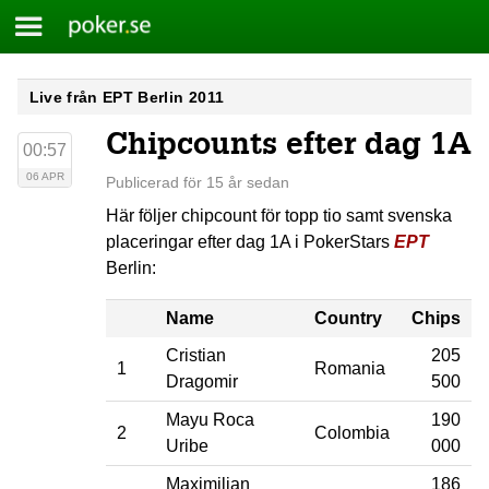
Meny
Poker.se
Skip
Live från EPT Berlin 2011
to
Chipcounts efter dag 1A
content
00:57
06 APR
Publicerad för 15 år sedan
Här följer chipcount för topp tio samt svenska
placeringar efter dag 1A i PokerStars
EPT
Berlin:
Name
Country
Chips
Cristian
205
1
Romania
Dragomir
500
Mayu Roca
190
2
Colombia
Uribe
000
Maximilian
186