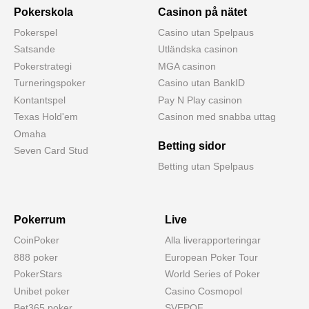
Pokerskola
Casinon på nätet
Pokerspel
Casino utan Spelpaus
Satsande
Utländska casinon
Pokerstrategi
MGA casinon
Turneringspoker
Casino utan BankID
Kontantspel
Pay N Play casinon
Texas Hold'em
Casinon med snabba uttag
Omaha
Betting sidor
Seven Card Stud
Betting utan Spelpaus
Pokerrum
Live
CoinPoker
Alla liverapporteringar
888 poker
European Poker Tour
PokerStars
World Series of Poker
Unibet poker
Casino Cosmopol
Bet365 poker
SVEPOF