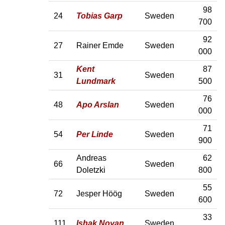
98
24
Tobias Garp
Sweden
700
92
27
Rainer Emde
Sweden
000
Kent
87
31
Sweden
Lundmark
500
76
48
Apo Arslan
Sweden
000
71
54
Per Linde
Sweden
900
Andreas
62
66
Sweden
Doletzki
800
55
72
Jesper Höög
Sweden
600
33
111
Ishak Noyan
Sweden