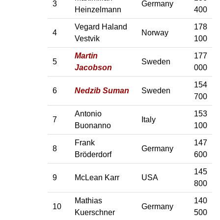
3
Germany
Heinzelmann
400
Vegard Haland
178
4
Norway
Vestvik
100
Martin
177
5
Sweden
Jacobson
000
154
6
Nedzib Suman
Sweden
700
Antonio
153
7
Italy
Buonanno
100
Frank
147
8
Germany
Bröderdorf
600
145
9
McLean Karr
USA
800
Mathias
140
10
Germany
Kuerschner
500