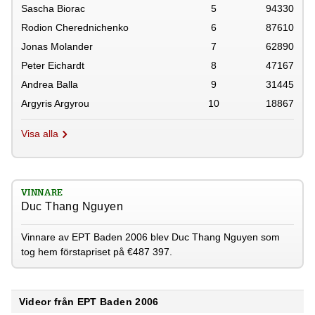
Sascha Biorac
5
94330
Rodion Cherednichenko
6
87610
Jonas Molander
7
62890
Peter Eichardt
8
47167
Andrea Balla
9
31445
Argyris Argyrou
10
18867
Visa alla
VINNARE
Duc Thang Nguyen
Vinnare av EPT Baden 2006 blev Duc Thang Nguyen som
tog hem förstapriset på €487 397.
Videor från EPT Baden 2006