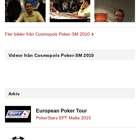
Fler bilder från Cosmopols Poker-SM 2010
Videor från Cosmopols Poker-SM 2010
Arkiv
European Poker Tour
PokerStars EPT Malta 2015