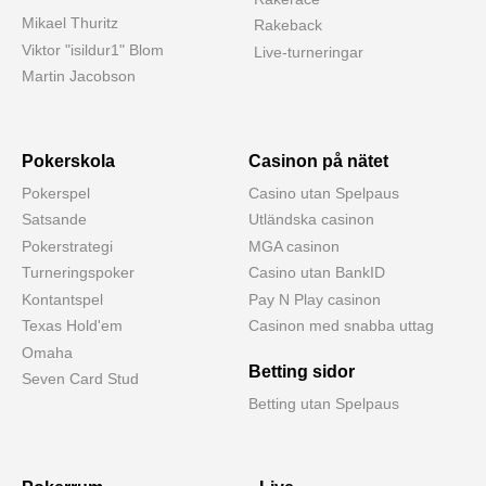
Mikael Thuritz
Rakeback
Viktor "isildur1" Blom
Live-turneringar
Martin Jacobson
Pokerskola
Casinon på nätet
Pokerspel
Casino utan Spelpaus
Satsande
Utländska casinon
Pokerstrategi
MGA casinon
Turneringspoker
Casino utan BankID
Kontantspel
Pay N Play casinon
Texas Hold'em
Casinon med snabba uttag
Omaha
Betting sidor
Seven Card Stud
Betting utan Spelpaus