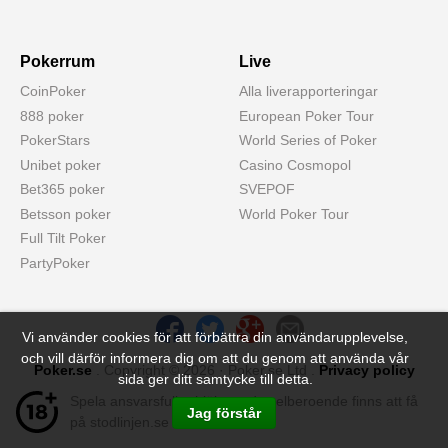
Pokerrum
Live
CoinPoker
Alla liverapporteringar
888 poker
European Poker Tour
PokerStars
World Series of Poker
Unibet poker
Casino Cosmopol
Bet365 poker
SVEPOF
Betsson poker
World Poker Tour
Full Tilt Poker
PartyPoker
Vi använder cookies för att förbättra din användarupplevelse,
och vill därför informera dig om att du genom att använda vår
Poker.se
. Copyright © 2026 · Poker.se Ltd .
Privacy policy
sida ger ditt samtycke till detta.
Spela ansvarsfullt - hjälp med spelberoende finns att få
Jag förstår
på stodlinjen.se