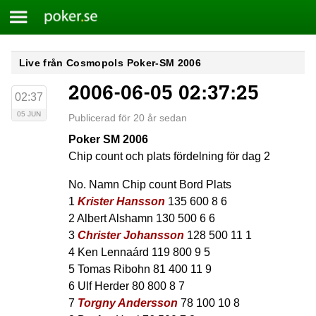
Meny
Poker.se
Skip
Live från Cosmopols Poker-SM 2006
to
2006-06-05 02:37:25
content
02:37
05 JUN
Publicerad för 20 år sedan
Poker SM 2006
Chip count och plats fördelning för dag 2
No. Namn Chip count Bord Plats
1
Krister Hansson
135 600 8 6
2 Albert Alshamn 130 500 6 6
3
Christer Johansson
128 500 11 1
4 Ken Lennaárd 119 800 9 5
5 Tomas Ribohn 81 400 11 9
6 Ulf Herder 80 800 8 7
7
Torgny Andersson
78 100 10 8