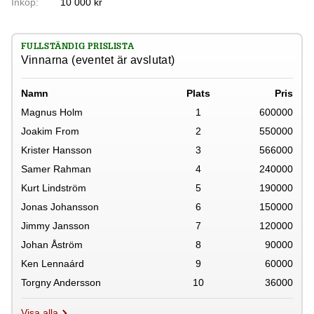
Inköp:
10 000 kr
FULLSTÄNDIG PRISLISTA
Vinnarna (eventet är avslutat)
Namn
Plats
Pris
Magnus Holm
1
600000
Joakim From
2
550000
Krister Hansson
3
566000
Samer Rahman
4
240000
Kurt Lindström
5
190000
Jonas Johansson
6
150000
Jimmy Jansson
7
120000
Johan Åström
8
90000
Ken Lennaárd
9
60000
Torgny Andersson
10
36000
Visa alla