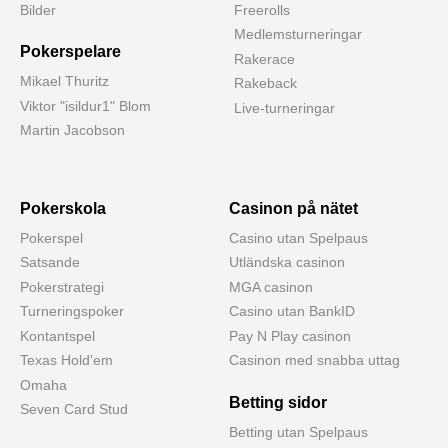
Bilder
Freerolls
Medlemsturneringar
Pokerspelare
Rakerace
Mikael Thuritz
Rakeback
Viktor "isildur1" Blom
Live-turneringar
Martin Jacobson
Pokerskola
Casinon på nätet
Pokerspel
Casino utan Spelpaus
Satsande
Utländska casinon
Pokerstrategi
MGA casinon
Turneringspoker
Casino utan BankID
Kontantspel
Pay N Play casinon
Texas Hold'em
Casinon med snabba uttag
Omaha
Betting sidor
Seven Card Stud
Betting utan Spelpaus