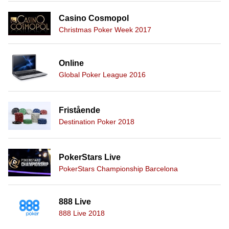
Casino Cosmopol
Christmas Poker Week 2017
Online
Global Poker League 2016
Fristående
Destination Poker 2018
PokerStars Live
PokerStars Championship Barcelona
888 Live
888 Live 2018