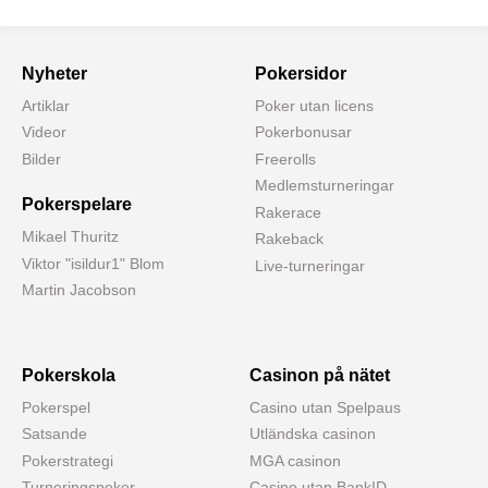
Nyheter
Pokersidor
Artiklar
Poker utan licens
Videor
Pokerbonusar
Bilder
Freerolls
Medlemsturneringar
Pokerspelare
Rakerace
Mikael Thuritz
Rakeback
Viktor "isildur1" Blom
Live-turneringar
Martin Jacobson
Pokerskola
Casinon på nätet
Pokerspel
Casino utan Spelpaus
Satsande
Utländska casinon
Pokerstrategi
MGA casinon
Turneringspoker
Casino utan BankID