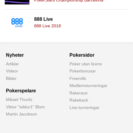
888 Live
888 Live 2018
Nyheter
Pokersidor
Artiklar
Poker utan licens
Videor
Pokerbonusar
Bilder
Freerolls
Medlemsturneringar
Pokerspelare
Rakerace
Mikael Thuritz
Rakeback
Viktor "isildur1" Blom
Live-turneringar
Martin Jacobson