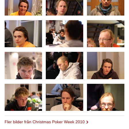
Fler bilder från Christmas Poker Week 2010