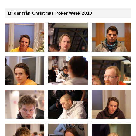
Bilder från Christmas Poker Week 2010