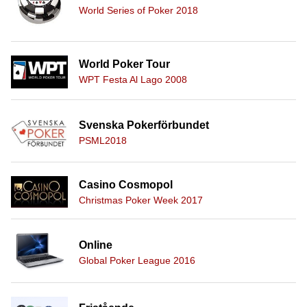
World Series of Poker 2018
World Poker Tour
WPT Festa Al Lago 2008
Svenska Pokerförbundet
PSML2018
Casino Cosmopol
Christmas Poker Week 2017
Online
Global Poker League 2016