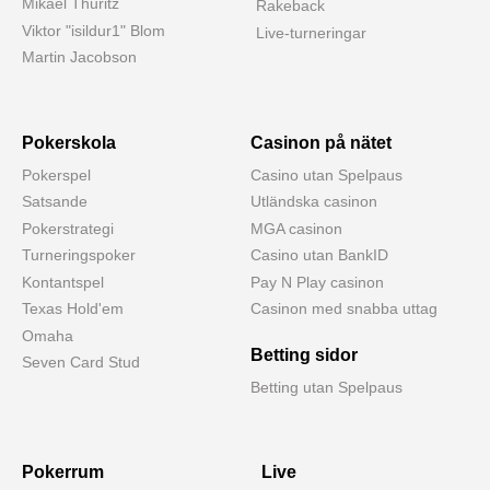
Mikael Thuritz
Rakeback
Viktor "isildur1" Blom
Live-turneringar
Martin Jacobson
Pokerskola
Casinon på nätet
Pokerspel
Casino utan Spelpaus
Satsande
Utländska casinon
Pokerstrategi
MGA casinon
Turneringspoker
Casino utan BankID
Kontantspel
Pay N Play casinon
Texas Hold'em
Casinon med snabba uttag
Omaha
Betting sidor
Seven Card Stud
Betting utan Spelpaus
Pokerrum
Live