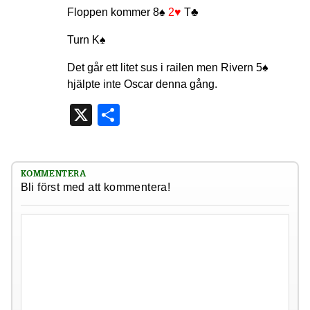
Floppen kommer
8♠
2♥
T♣
Turn
K♠
Det går ett litet sus i railen men Rivern
5♠
hjälpte inte Oscar denna gång.
X
Dela
KOMMENTERA
Bli först med att kommentera!