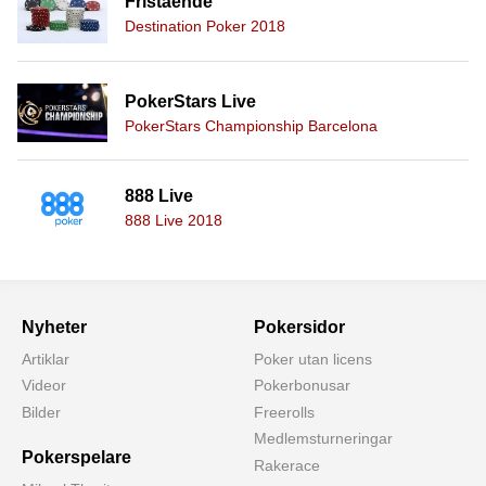
Fristående
Destination Poker 2018
PokerStars Live
PokerStars Championship Barcelona
888 Live
888 Live 2018
Nyheter
Pokersidor
Artiklar
Poker utan licens
Videor
Pokerbonusar
Bilder
Freerolls
Medlemsturneringar
Pokerspelare
Rakerace