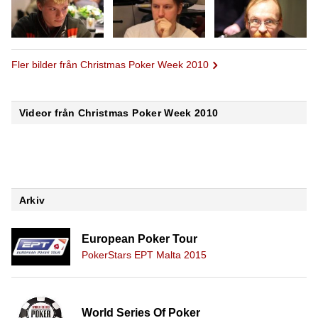
Fler bilder från Christmas Poker Week 2010
Videor från Christmas Poker Week 2010
Arkiv
European Poker Tour
PokerStars EPT Malta 2015
World Series Of Poker