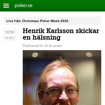
Meny
Poker.se
Skip
Live från Christmas Poker Week 2010
to
Henrik Karlsson skickar
content
18:56
en hälsning
29 DEC
Publicerad för 15 år sedan