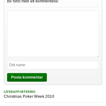
Bli först med att kommentera!
LIVERAPPORTERING
Christmas Poker Week 2010