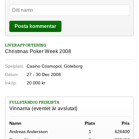
LIVERAPPORTERING
Christmas Poker Week 2008
Spelplats:
Casino Cosmopol, Göteborg
Datum:
27 - 30 Dec 2008
Inköp:
20 000 kr
FULLSTÄNDIG PRISLISTA
Vinnarna (eventet är avslutat)
Namn
Plats
Pris
Andreas Andersson
1
626400