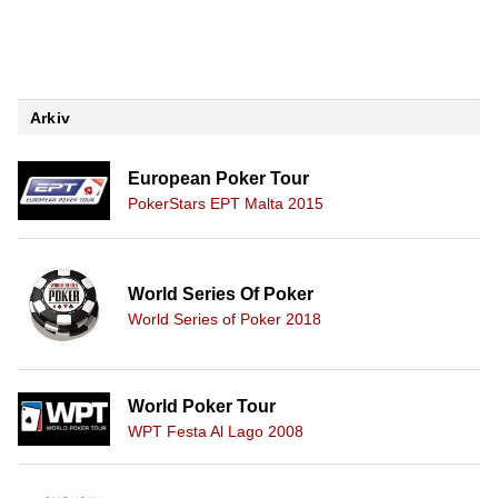
Arkiv
European Poker Tour
PokerStars EPT Malta 2015
World Series Of Poker
World Series of Poker 2018
World Poker Tour
WPT Festa Al Lago 2008