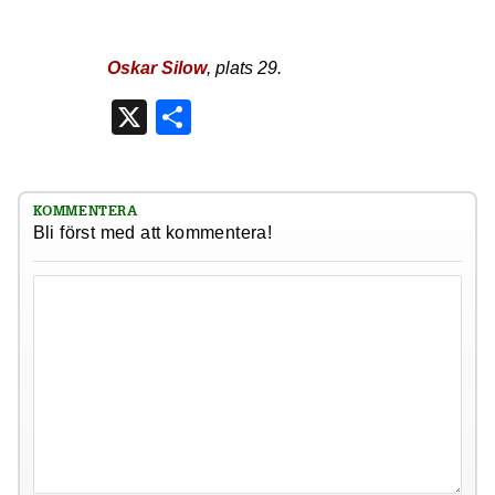
Oskar Silow
, plats 29.
X
Dela
KOMMENTERA
Bli först med att kommentera!