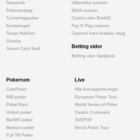
Satsande
Utländska casinon
Pokerstrategi
MGA casinon
Turneringspoker
Casino utan BankID
Kontantspel
Pay N Play casinon
Texas Hold'em
Casinon med snabba uttag
Omaha
Betting sidor
Seven Card Stud
Betting utan Spelpaus
Pokerrum
Live
CoinPoker
Alla liverapporteringar
888 poker
European Poker Tour
PokerStars
World Series of Poker
Unibet poker
Casino Cosmopol
Bet365 poker
SVEPOF
Betsson poker
World Poker Tour
Full Tilt Poker