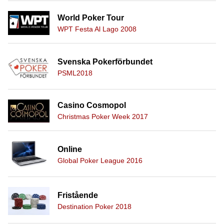
World Poker Tour
WPT Festa Al Lago 2008
Svenska Pokerförbundet
PSML2018
Casino Cosmopol
Christmas Poker Week 2017
Online
Global Poker League 2016
Fristående
Destination Poker 2018