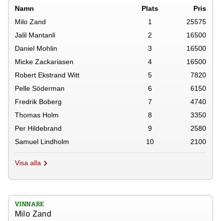
Namn
Plats
Pris
Milo Zand
1
25575
Jalil Mantanli
2
16500
Daniel Mohlin
3
16500
Micke Zackariasen
4
16500
Robert Ekstrand Witt
5
7820
Pelle Söderman
6
6150
Fredrik Boberg
7
4740
Thomas Holm
8
3350
Per Hildebrand
9
2580
Samuel Lindholm
10
2100
Visa alla
VINNARE
Milo Zand