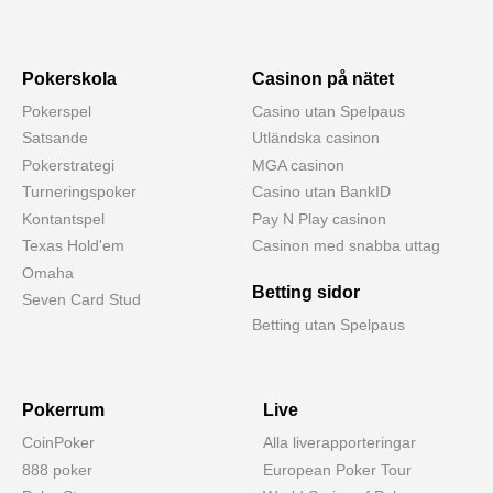
Pokerskola
Casinon på nätet
Pokerspel
Casino utan Spelpaus
Satsande
Utländska casinon
Pokerstrategi
MGA casinon
Turneringspoker
Casino utan BankID
Kontantspel
Pay N Play casinon
Texas Hold'em
Casinon med snabba uttag
Omaha
Betting sidor
Seven Card Stud
Betting utan Spelpaus
Pokerrum
Live
CoinPoker
Alla liverapporteringar
888 poker
European Poker Tour