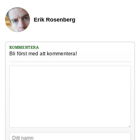
Erik Rosenberg
KOMMENTERA
Bli först med att kommentera!