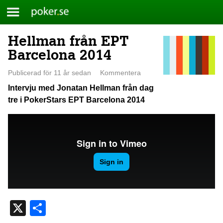
Meny
Poker.se
Hellman från EPT
Skip
to
Barcelona 2014
content
Publicerad för 11 år sedan
Kommentera
Intervju med Jonatan Hellman från dag
tre i PokerStars EPT Barcelona 2014
X
Dela