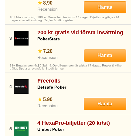
8.90
Hämta
Recension
18+ Min insättning: 100 kr. Måste hämtas inom 14 dagar. Biljetterna giltiga i 14
dagar efter uthämtning. Regler & villkor gäller.
200 kr gratis vid första insättning
PokerStars
7.20
Hämta
Recension
18+ Betalas som 4x$5 Spin & Go-biljetter som är giltiga i 7 dagar. Regler & villkor
gäller. Spela ansvarsfullt. Stodlinjen.se
Freerolls
Betsafe Poker
5.90
Hämta
Recension
4 HexaPro-biljetter (20 kr/st)
Unibet Poker