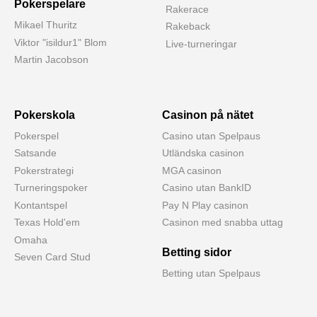
Pokerspelare
Rakerace
Mikael Thuritz
Rakeback
Viktor "isildur1" Blom
Live-turneringar
Martin Jacobson
Pokerskola
Casinon på nätet
Pokerspel
Casino utan Spelpaus
Satsande
Utländska casinon
Pokerstrategi
MGA casinon
Turneringspoker
Casino utan BankID
Kontantspel
Pay N Play casinon
Texas Hold'em
Casinon med snabba uttag
Omaha
Betting sidor
Seven Card Stud
Betting utan Spelpaus