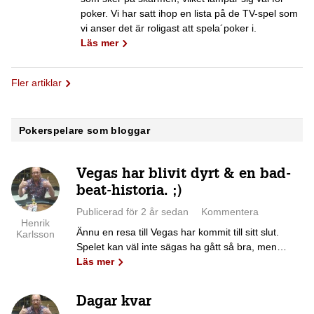
poker. Vi har satt ihop en lista på de TV-spel som
vi anser det är roligast att spela´poker i.
Läs mer
Fler artiklar
Pokerspelare som bloggar
Vegas har blivit dyrt & en bad-
beat-historia. ;)
Publicerad för 2 år sedan
Kommentera
Henrik
Ännu en resa till Vegas har kommit till sitt slut.
Karlsson
Spelet kan väl inte sägas ha gått så bra, men…
Läs mer
Dagar kvar