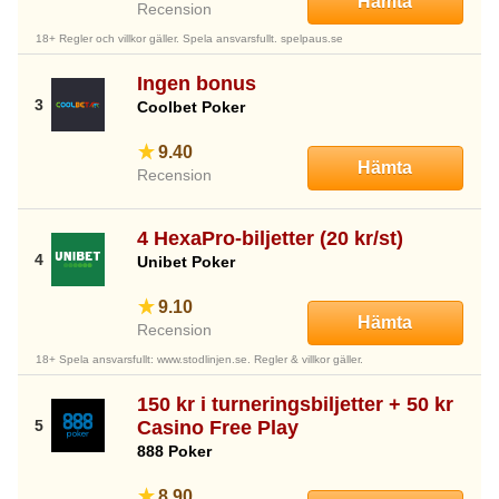
Hämta
Recension
18+ Regler och villkor gäller. Spela ansvarsfullt. spelpaus.se
Ingen bonus
Coolbet Poker
9.40
Hämta
Recension
4 HexaPro-biljetter (20 kr/st)
Unibet Poker
9.10
Hämta
Recension
18+ Spela ansvarsfullt: www.stodlinjen.se. Regler & villkor gäller.
150 kr i turneringsbiljetter + 50 kr
Casino Free Play
888 Poker
8.90