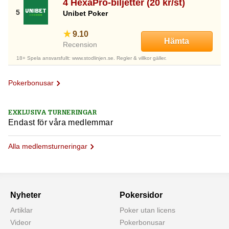
4 HexaPro-biljetter (20 kr/st)
Unibet Poker
9.10
Hämta
Recension
18+ Spela ansvarsfullt: www.stodlinjen.se. Regler & villkor gäller.
Pokerbonusar
EXKLUSIVA TURNERINGAR
Endast för våra medlemmar
Alla medlemsturneringar
Nyheter
Pokersidor
Artiklar
Poker utan licens
Videor
Pokerbonusar