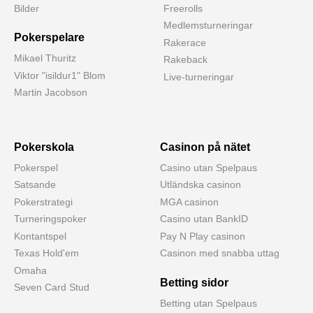
Bilder
Freerolls
Medlemsturneringar
Pokerspelare
Rakerace
Mikael Thuritz
Rakeback
Viktor "isildur1" Blom
Live-turneringar
Martin Jacobson
Pokerskola
Casinon på nätet
Pokerspel
Casino utan Spelpaus
Satsande
Utländska casinon
Pokerstrategi
MGA casinon
Turneringspoker
Casino utan BankID
Kontantspel
Pay N Play casinon
Texas Hold'em
Casinon med snabba uttag
Omaha
Betting sidor
Seven Card Stud
Betting utan Spelpaus