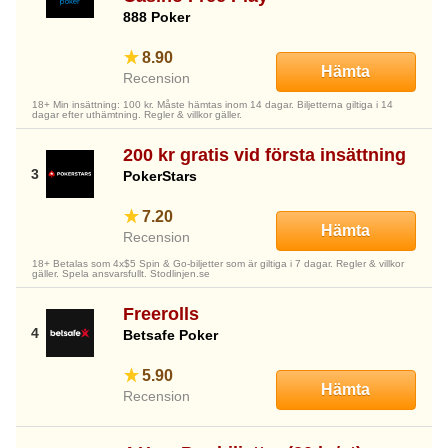
888 Poker
8.90
Hämta
Recension
18+ Min insättning: 100 kr. Måste hämtas inom 14 dagar. Biljetterna giltiga i 14
dagar efter uthämtning. Regler & villkor gäller.
200 kr gratis vid första insättning
PokerStars
7.20
Hämta
Recension
18+ Betalas som 4x$5 Spin & Go-biljetter som är giltiga i 7 dagar. Regler & villkor
gäller. Spela ansvarsfullt. Stodlinjen.se
Freerolls
Betsafe Poker
5.90
Hämta
Recension