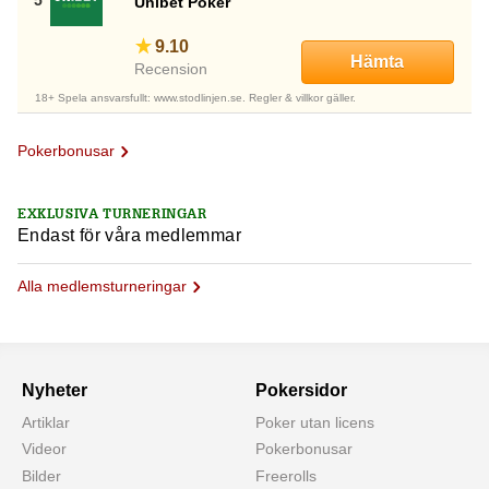
Unibet Poker
9.10
Hämta
Recension
18+ Spela ansvarsfullt: www.stodlinjen.se. Regler & villkor gäller.
Pokerbonusar
EXKLUSIVA TURNERINGAR
Endast för våra medlemmar
Alla medlemsturneringar
Nyheter
Pokersidor
Artiklar
Poker utan licens
Videor
Pokerbonusar
Bilder
Freerolls