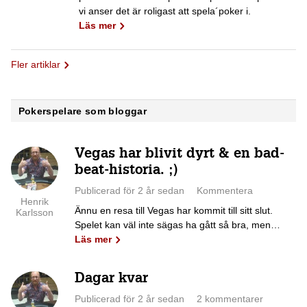
vi anser det är roligast att spela´poker i.
Läs mer
Fler artiklar
Pokerspelare som bloggar
Vegas har blivit dyrt & en bad-
beat-historia. ;)
Publicerad för 2 år sedan
Kommentera
Henrik
Ännu en resa till Vegas har kommit till sitt slut.
Karlsson
Spelet kan väl inte sägas ha gått så bra, men…
Läs mer
Dagar kvar
Publicerad för 2 år sedan
2 kommentarer