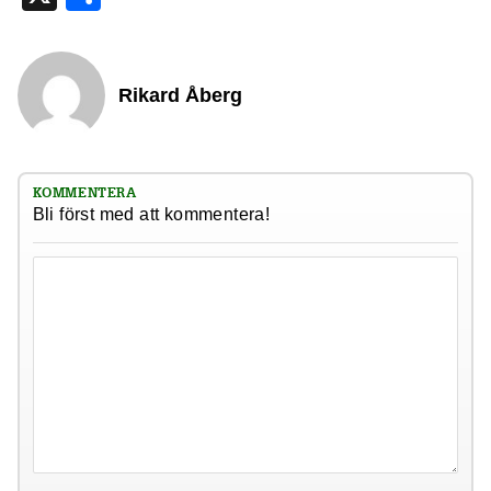
Rikard Åberg
KOMMENTERA
Bli först med att kommentera!