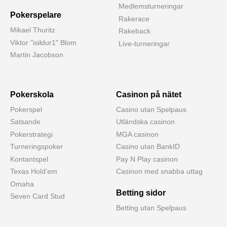
Medlemsturneringar
Pokerspelare
Rakerace
Mikael Thuritz
Rakeback
Viktor "isildur1" Blom
Live-turneringar
Martin Jacobson
Pokerskola
Casinon på nätet
Pokerspel
Casino utan Spelpaus
Satsande
Utländska casinon
Pokerstrategi
MGA casinon
Turneringspoker
Casino utan BankID
Kontantspel
Pay N Play casinon
Texas Hold'em
Casinon med snabba uttag
Omaha
Betting sidor
Seven Card Stud
Betting utan Spelpaus