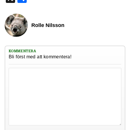
Rolle Nilsson
KOMMENTERA
Bli först med att kommentera!