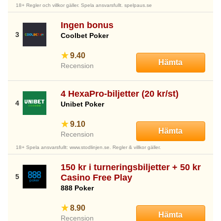
18+ Regler och villkor gäller. Spela ansvarsfullt. spelpaus.se
Ingen bonus
Coolbet Poker
9.40
Hämta
Recension
4 HexaPro-biljetter (20 kr/st)
Unibet Poker
9.10
Hämta
Recension
18+ Spela ansvarsfullt: www.stodlinjen.se. Regler & villkor gäller.
150 kr i turneringsbiljetter + 50 kr
Casino Free Play
888 Poker
8.90
Hämta
Recension