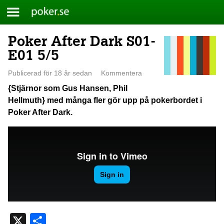
Meny
Poker.se
Poker After Dark S01-
Skip
to
E01 5/5
content
Publicerad för 18 år sedan
Kommentera
{Stjärnor som Gus Hansen, Phil
Hellmuth} med många fler gör upp på pokerbordet i
Poker After Dark.
X
Dela