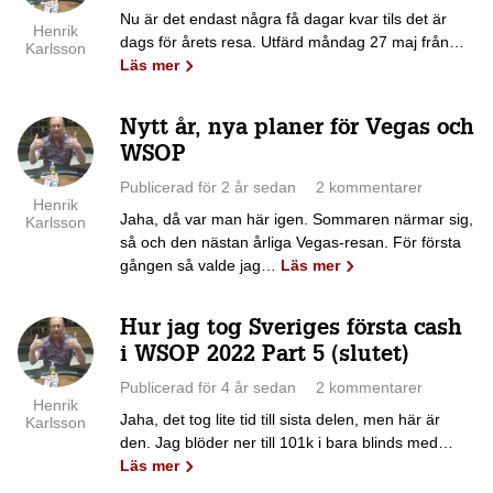
Nu är det endast några få dagar kvar tils det är
Henrik
dags för årets resa. Utfärd måndag 27 maj från…
Karlsson
Läs mer
Nytt år, nya planer för Vegas och
WSOP
Publicerad för 2 år sedan
2 kommentarer
Henrik
Jaha, då var man här igen. Sommaren närmar sig,
Karlsson
så och den nästan årliga Vegas-resan. För första
gången så valde jag…
Läs mer
Hur jag tog Sveriges första cash
i WSOP 2022 Part 5 (slutet)
Publicerad för 4 år sedan
2 kommentarer
Henrik
Jaha, det tog lite tid till sista delen, men här är
Karlsson
den. Jag blöder ner till 101k i bara blinds med…
Läs mer