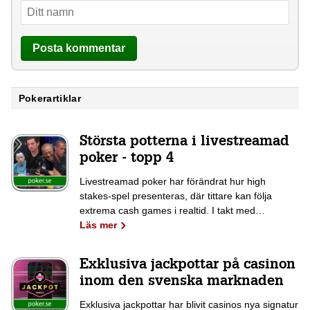
Pokerartiklar
Största potterna i livestreamad
poker - topp 4
Livestreamad poker har förändrat hur high
stakes-spel presenteras, där tittare kan följa
extrema cash games i realtid. I takt med…
Läs mer
Exklusiva jackpottar på casinon
inom den svenska marknaden
Exklusiva jackpottar har blivit casinos nya signatur